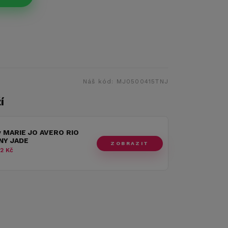
Náš kód:
MJ0500415TNJ
í
y MARIE JO AVERO RIO
INY JADE
ZOBRAZIT
2 Kč