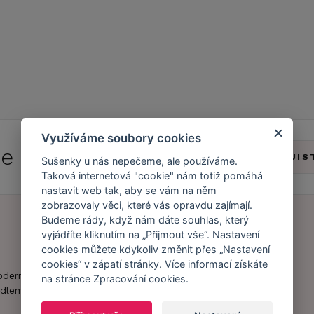
Využíváme soubory cookies
 se do
Caresse Clubu!
ZJIS
Sušenky u nás nepečeme, ale používáme.
Taková internetová "cookie" nám totiž pomáhá
nastavit web tak, aby se vám na něm
zobrazovaly věci, které vás opravdu zajímají.
Budeme rády, když nám dáte souhlas, který
vyjádříte kliknutím na „Přijmout vše“. Nastavení
Náš příběh
Zákaznický účet
cookies můžete kdykoliv změnit přes „Nastavení
cookies“ v zápatí stránky. Více informací získáte
Náš tým
Registrace
oderní obchod s
na stránce
Zpracování cookies
.
zákazníka
dlem.
Caresse v
médiích
Doprava a platba