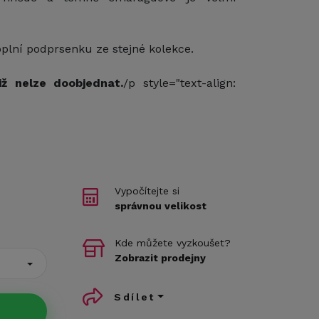
plní podprsenku ze stejné kolekce.
již nelze doobjednat.
/p style="text-align:
Vypočítejte si
správnou velikost
Kde můžete vyzkoušet?
Zobrazit prodejny
Sdílet