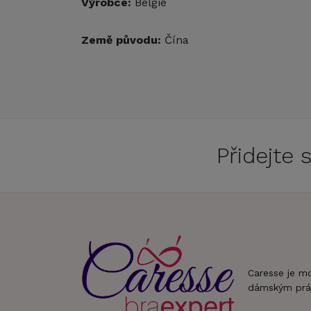
Výrobce:
Belgie
Země původu:
Čína
Přidejte
Caresse je m
dámským prá