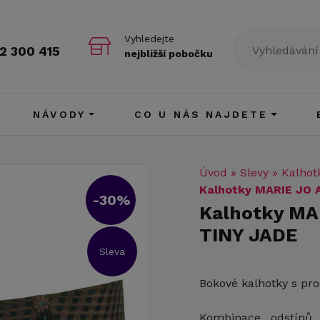
Vyhledejte
2 300 415
nejbližší pobočku
NÁVODY
CO U NÁS NAJDETE
Úvod
»
Slevy
»
Kalhot
Kalhotky MARIE JO
-30%
Kalhotky M
TINY JADE
Sleva
Bokové kalhotky s pr
Kombinace odstínů