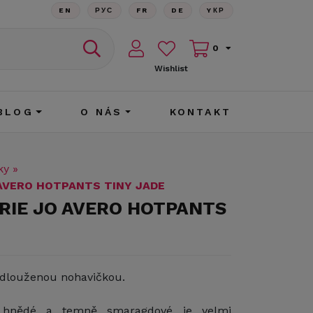
EN
РУС
FR
DE
YКР
0
Wishlist
BLOG
O NÁS
KONTAKT
ky
»
 AVERO HOTPANTS TINY JADE
ARIE JO AVERO HOTPANTS
odlouženou nohavičkou.
 hnědé a temně smaragdové je velmi