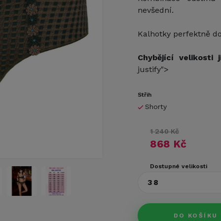
nevšední.
Kalhotky perfektně do
Chybějící velikosti 
justify">
Střih
Shorty
1 240 Kč
868 Kč
Dostupné velikosti
38
DO KOŠÍKU