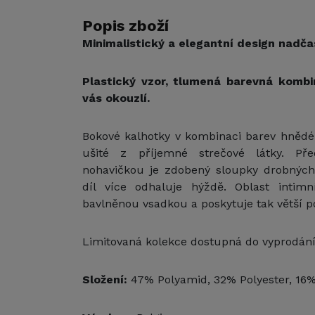
Popis zboží
Minimalistický a elegantní design nadča
Plastický vzor, tlumená barevná komb
vás okouzlí.
Bokové kalhotky v kombinaci barev hněd
ušité z příjemné strečové látky. Př
nohavičkou je zdobený sloupky drobných 
díl více odhaluje hýždě. Oblast intimn
bavlněnou vsadkou a poskytuje tak větší p
Limitovaná kolekce dostupná do vyprodání
Složení:
47% Polyamid, 32% Polyester, 16%