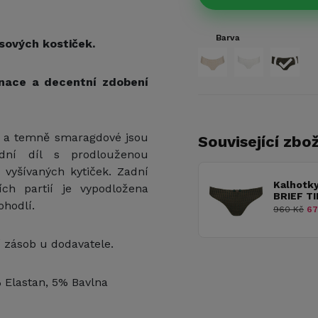
Barva
sových kostiček.
inace a decentní zdobení
é a temně smaragdové jsou
Související zbož
ední díl s prodlouženou
vyšívaných kytiček. Zadní
Kalhotk
ích partií je vypodložena
BRIEF T
ohodlí.
960 Kč
67
 zásob u dodavatele.
 Elastan, 5% Bavlna