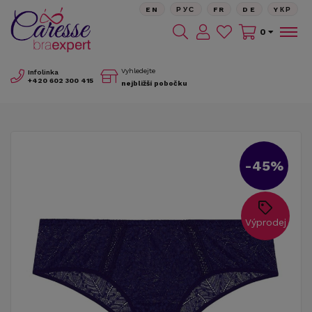
EN
РУС
FR
DE
YКР
0
Vyhledejte
Infolinka
+420
602 300 415
nejbližší pobočku
-45%
Výprodej