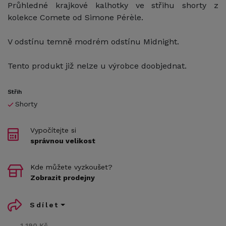
Průhledné krajkové kalhotky ve střihu shorty z
kolekce Comete od Simone Pérèle.
V odstínu temně modrém odstínu Midnight.
Tento produkt již nelze u výrobce doobjednat.
Střih
Shorty
Vypočítejte si
správnou velikost
Kde můžete vyzkoušet?
Zobrazit prodejny
Sdílet
1 190 Kč