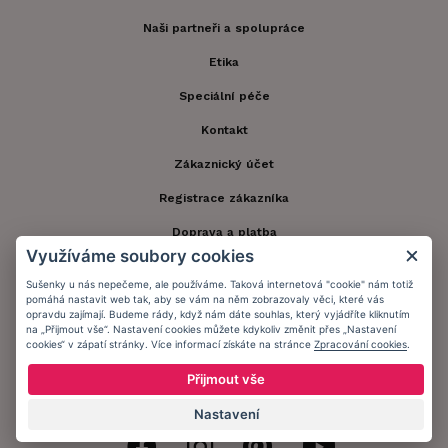
Naši partneři a spolupráce
Etika
Speciální péče
Kontakt
Zákaznický účet
Registrace zákazníka
Doprava a platba
Využíváme soubory cookies
Obchodní podmínky
Sušenky u nás nepečeme, ale používáme. Taková internetová "cookie" nám totiž
pomáhá nastavit web tak, aby se vám na něm zobrazovaly věci, které vás
Ochrana osobních údajů
opravdu zajímají. Budeme rády, když nám dáte souhlas, který vyjádříte kliknutím
na „Přijmout vše“. Nastavení cookies můžete kdykoliv změnit přes „Nastavení
Informační memorandum
cookies“ v zápatí stránky. Více informací získáte na stránce
Zpracování cookies
.
Přijmout vše
Zůstaňte s námi v kontaktu.
Nastavení