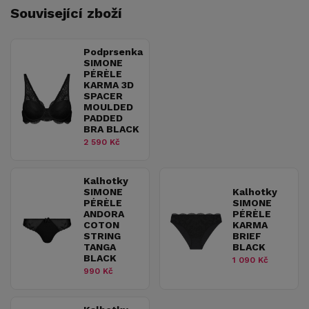
Související zboží
Podprsenka
SIMONE
PÉRÈLE
KARMA 3D
SPACER
MOULDED
PADDED
BRA BLACK
2 590 Kč
Kalhotky
SIMONE
Kalhotky
PÉRÈLE
SIMONE
ANDORA
PÉRÈLE
COTON
KARMA
STRING
BRIEF
TANGA
BLACK
BLACK
1 090 Kč
990 Kč