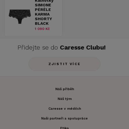
Kalhotky
SIMONE
PÉRÈLE
KARMA
SHORTY
BLACK
1 090 Kč
Přidejte se do
Caresse Clubu!
ZJISTIT VÍCE
Náš příběh
Náš tým
Caresse v médiích
Naši partneři a spolupráce
Etika