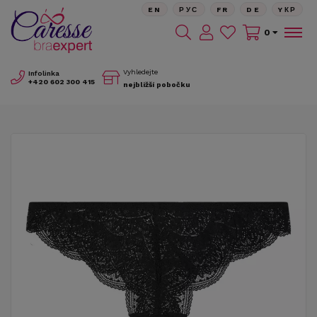
EN
РУС
FR
DE
YКР
0
Vyhledejte
Infolinka
+420
602 300 415
nejbližší pobočku