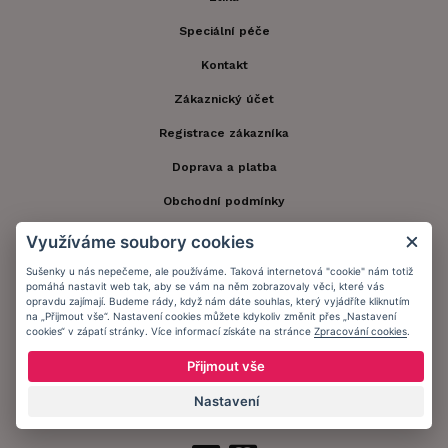
Speciální péče
Kontakt
Zákaznický účet
Registrace zákazníka
Doprava a platba
Obchodní podmínky
Ochrana osobních údajů
Využíváme soubory cookies
Informační memorandum
Sušenky u nás nepečeme, ale používáme. Taková internetová "cookie" nám totiž
pomáhá nastavit web tak, aby se vám na něm zobrazovaly věci, které vás
opravdu zajímají. Budeme rády, když nám dáte souhlas, který vyjádříte kliknutím
na „Přijmout vše“. Nastavení cookies můžete kdykoliv změnit přes „Nastavení
Zůstaňte s námi v kontaktu.
cookies“ v zápatí stránky. Více informací získáte na stránce
Zpracování cookies
.
Přijmout vše
Nastavení
Přijímáme platby: