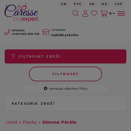
EN
РУС
FR
DE
YКР
0
Vyhledejte
Infolinka
+420
602 300 415
nejbližší pobočku
FILTROVAT ZBOŽÍ
FILTROVAT
vymazat všechny filtry
KATEGORIE ZBOŽÍ
Úvod
»
Plavky
»
Simone Pérèle