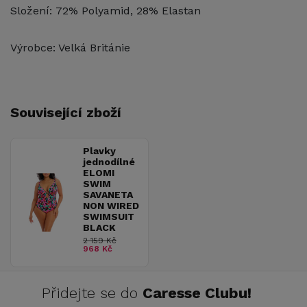
Složení: 72% Polyamid, 28% Elastan
Výrobce: Velká Británie
Související zboží
Plavky
jednodílné
ELOMI
SWIM
SAVANETA
NON WIRED
SWIMSUIT
BLACK
2 159 Kč
968 Kč
Přidejte se do
Caresse Clubu!