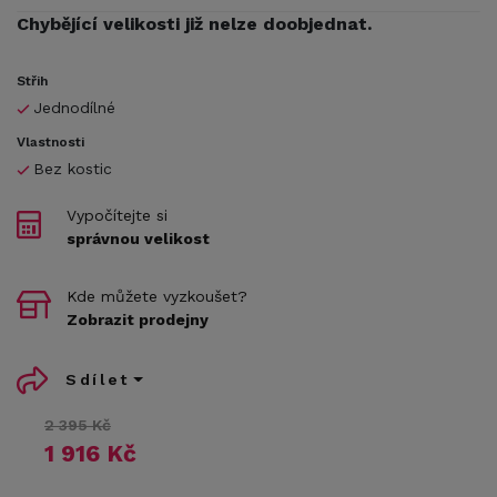
Chybějící velikosti již nelze doobjednat.
Střih
Jednodílné
Vlastnosti
Bez kostic
Vypočítejte si
správnou velikost
Kde můžete vyzkoušet?
Zobrazit prodejny
Sdílet
2 395 Kč
1 916 Kč