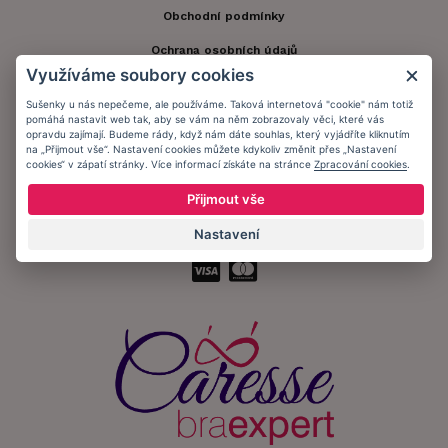
Obchodní podmínky
Ochrana osobních údajů
Využíváme soubory cookies
Informační memorandum
Sušenky u nás nepečeme, ale používáme. Taková internetová "cookie" nám totiž
pomáhá nastavit web tak, aby se vám na něm zobrazovaly věci, které vás
opravdu zajímají. Budeme rády, když nám dáte souhlas, který vyjádříte kliknutím
Zůstaňte s námi v kontaktu.
na „Přijmout vše“. Nastavení cookies můžete kdykoliv změnit přes „Nastavení
cookies“ v zápatí stránky. Více informací získáte na stránce
Zpracování cookies
.
Přijmout vše
Nastavení
Přijímáme platby: