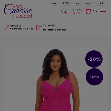
EN
РУС
FR
DE
YКР
0
Vyhledejte
Infolinka
+420
602 300 415
nejbližší pobočku
-20%
Sleva