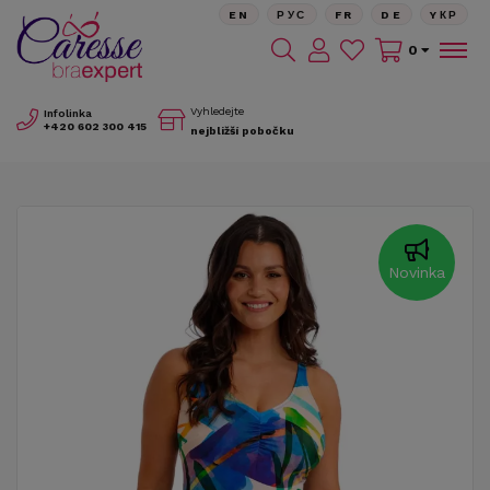
EN
РУС
FR
DE
YКР
0
Vyhledejte
Infolinka
+420
602 300 415
nejbližší pobočku
Novinka