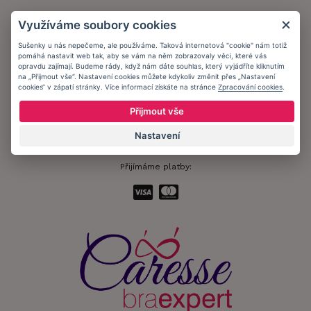
Obchodní podmínky
Využíváme soubory cookies
Ochrana osobních údajů
Sušenky u nás nepečeme, ale používáme. Taková internetová "cookie" nám totiž
pomáhá nastavit web tak, aby se vám na něm zobrazovaly věci, které vás
Informační memorandum
opravdu zajímají. Budeme rády, když nám dáte souhlas, který vyjádříte kliknutím
na „Přijmout vše“. Nastavení cookies můžete kdykoliv změnit přes „Nastavení
cookies“ v zápatí stránky. Více informací získáte na stránce
Zpracování cookies
.
Zůstaňte s námi v kontaktu.
Přijmout vše
Nastavení
Přijímáme platby: