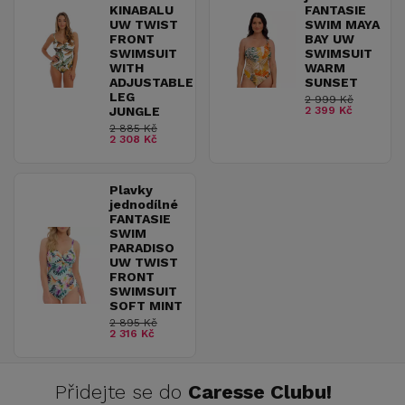
KINABALU
FANTASIE
UW TWIST
SWIM MAYA
FRONT
BAY UW
SWIMSUIT
SWIMSUIT
WITH
WARM
ADJUSTABLE
SUNSET
LEG
2 999 Kč
JUNGLE
2 399 Kč
2 885 Kč
2 308 Kč
Plavky
jednodílné
FANTASIE
SWIM
PARADISO
UW TWIST
FRONT
SWIMSUIT
SOFT MINT
2 895 Kč
2 316 Kč
Přidejte se do
Caresse Clubu!