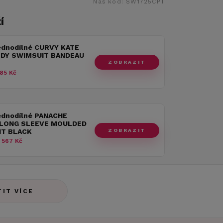
Náš kód:
SW1725CPT
í
jednodílné CURVY KATE
DY SWIMSUIT BANDEAU
ZOBRAZIT
85 Kč
jednodílné PANACHE
 LONG SLEEVE MOULDED
ZOBRAZIT
IT BLACK
 567 Kč
TIT VÍCE