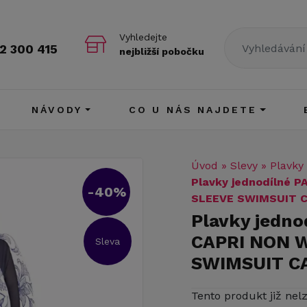
Vyhledejte
2 300 415
nejbližší pobočku
NÁVODY
CO U NÁS NAJDETE
Úvod
»
Slevy
»
Plavky
Plavky jednodílné
-40%
SLEEVE SWIMSUIT C
Plavky jedn
CAPRI NON 
Sleva
SWIMSUIT C
Tento produkt již nel