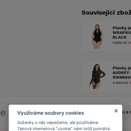
Související zbož
Plavky 
WRAPSO
BLACK
1 885 Kč
9
Plavky 
AUDREY
SWIMSU
2 850 Kč
1
 se do
Caresse Clubu!
Využíváme soubory cookies
ZJIS
Sušenky u nás nepečeme, ale používáme.
Taková internetová "cookie" nám totiž pomáhá