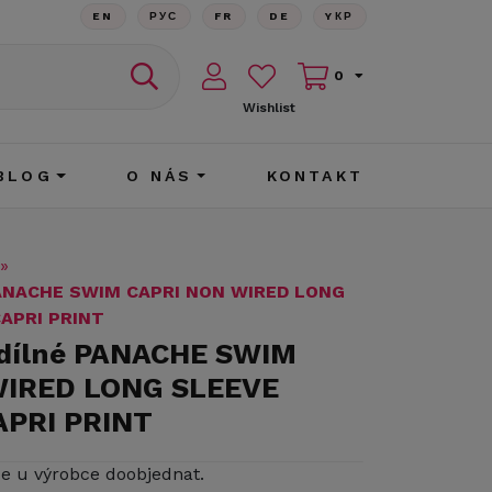
EN
РУС
FR
DE
YКР
0
Wishlist
BLOG
O NÁS
KONTAKT
»
 PANACHE SWIM CAPRI NON WIRED LONG
APRI PRINT
odílné PANACHE SWIM
WIRED LONG SLEEVE
APRI PRINT
ze u výrobce doobjednat.