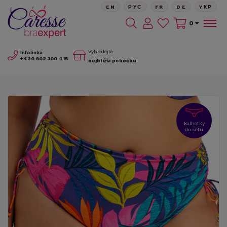
EN
РУС
FR
DE
YКР
0
Vyhledejte
Infolinka
+420
602 300 415
nejbližší pobočku
kalhotky
do setu