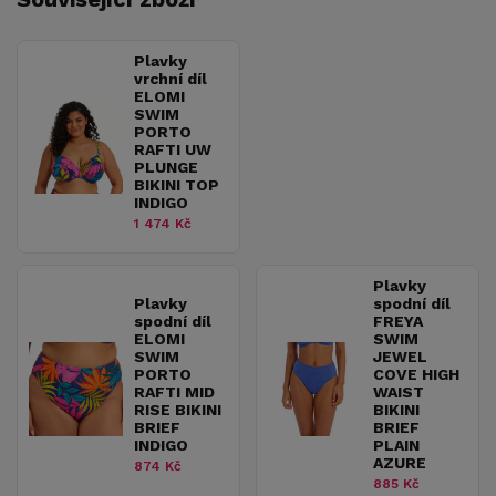
Plavky
vrchní díl
ELOMI
SWIM
PORTO
RAFTI UW
PLUNGE
BIKINI TOP
INDIGO
1 474 Kč
Plavky
Plavky
spodní díl
spodní díl
FREYA
ELOMI
SWIM
SWIM
JEWEL
PORTO
COVE HIGH
RAFTI MID
WAIST
RISE BIKINI
BIKINI
BRIEF
BRIEF
INDIGO
PLAIN
AZURE
874 Kč
885 Kč