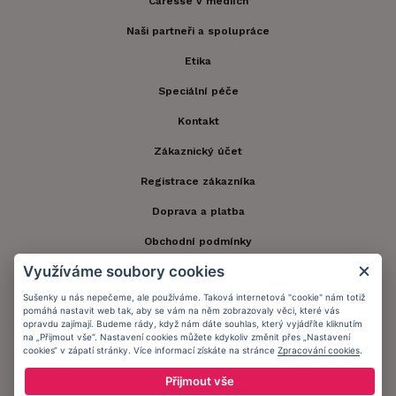
Caresse v médiích
Naši partneři a spolupráce
Etika
Speciální péče
Kontakt
Zákaznický účet
Registrace zákazníka
Doprava a platba
Obchodní podmínky
Využíváme soubory cookies
Ochrana osobních údajů
Sušenky u nás nepečeme, ale používáme. Taková internetová "cookie" nám totiž
Informační memorandum
pomáhá nastavit web tak, aby se vám na něm zobrazovaly věci, které vás
opravdu zajímají. Budeme rády, když nám dáte souhlas, který vyjádříte kliknutím
na „Přijmout vše“. Nastavení cookies můžete kdykoliv změnit přes „Nastavení
cookies“ v zápatí stránky. Více informací získáte na stránce
Zpracování cookies
.
Zůstaňte s námi v kontaktu.
Přijmout vše