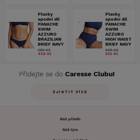
Plavky
Plavky
spodní díl
spodní díl
PANACHE
PANACHE
SWIM
SWIM
AZZURO
AZZURO
BRAZILIAN
HIGH WAIST
BRIEF NAVY
BRIEF NAVY
585 Kč
695 Kč
468 Kč
556 Kč
Přidejte se do
Caresse Clubu!
ZJISTIT VÍCE
Náš příběh
Náš tým