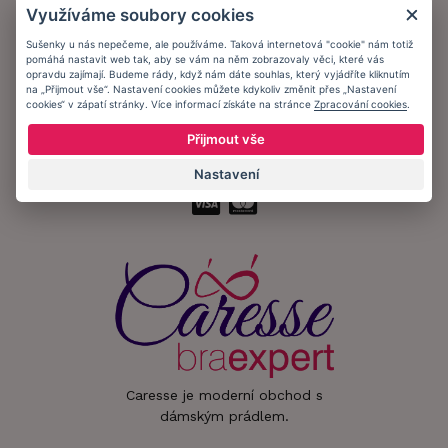
Využíváme soubory cookies
Informační memorandum
Sušenky u nás nepečeme, ale používáme. Taková internetová "cookie" nám totiž
pomáhá nastavit web tak, aby se vám na něm zobrazovaly věci, které vás
opravdu zajímají. Budeme rády, když nám dáte souhlas, který vyjádříte kliknutím
Zůstaňte s námi v kontaktu.
na „Přijmout vše“. Nastavení cookies můžete kdykoliv změnit přes „Nastavení
cookies“ v zápatí stránky. Více informací získáte na stránce
Zpracování cookies
.
Přijmout vše
Přijímáme platby:
Nastavení
Caresse je moderní obchod s
dámským prádlem.