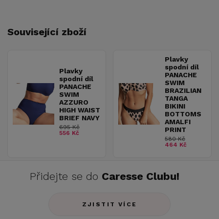
Související zboží
Plavky
spodní díl
Plavky
PANACHE
spodní díl
SWIM
PANACHE
BRAZILIAN
SWIM
TANGA
AZZURO
BIKINI
HIGH WAIST
BOTTOMS
BRIEF NAVY
AMALFI
695 Kč
PRINT
556 Kč
580 Kč
464 Kč
Přidejte se do
Caresse Clubu!
ZJISTIT VÍCE