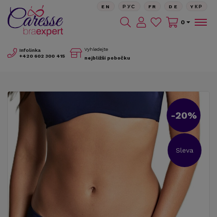
EN
РУС
FR
DE
YКР
0
Vyhledejte
Infolinka
+420
602 300 415
nejbližší pobočku
-20%
Sleva