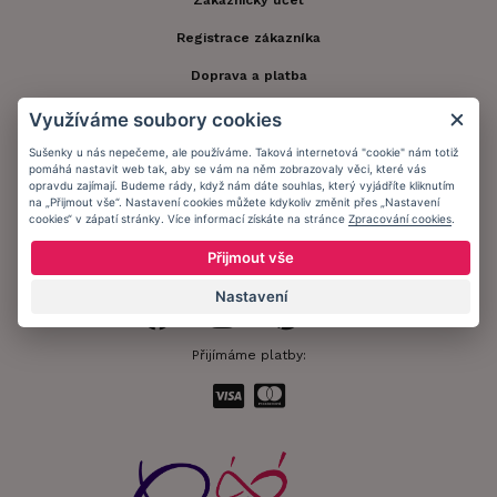
Zákaznický účet
Registrace zákazníka
Doprava a platba
Obchodní podmínky
Využíváme soubory cookies
Ochrana osobních údajů
Sušenky u nás nepečeme, ale používáme. Taková internetová "cookie" nám totiž
pomáhá nastavit web tak, aby se vám na něm zobrazovaly věci, které vás
opravdu zajímají. Budeme rády, když nám dáte souhlas, který vyjádříte kliknutím
Informační memorandum
na „Přijmout vše“. Nastavení cookies můžete kdykoliv změnit přes „Nastavení
cookies“ v zápatí stránky. Více informací získáte na stránce
Zpracování cookies
.
Zůstaňte s námi v kontaktu.
Přijmout vše
Nastavení
Přijímáme platby: