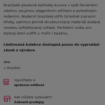
Brazilské plavkové kalhotky Aurora v sytě červeném
odstínu zaujmou elegantním střihem a pohodlným
nošením. Moderní brazilský střih lichotivě zvýrazní
křivky, zatímco jemně strukturovaný materiál dodává
modelu sofistikovaný vzhled. Perfektní volba pro
stylový letní outfit u moře i bazénu.
Limitovaná kolekce dostupná pouze do vyprodání
zásob u výrobce.
Střih
Brazilian
Vypočítejte si
správnou velikost
Kde můžete vyzkoušet?
Zobrazit prodejny