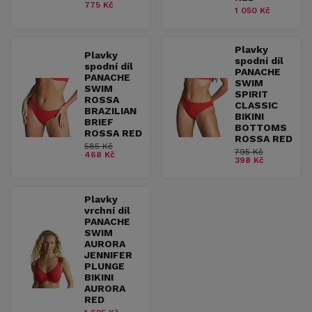
775 Kč
1 050 Kč
Plavky
Plavky
spodní díl
spodní díl
PANACHE
PANACHE
SWIM
SWIM
SPIRIT
ROSSA
CLASSIC
BRAZILIAN
BIKINI
BRIEF
BOTTOMS
ROSSA RED
ROSSA RED
585 Kč
795 Kč
468 Kč
398 Kč
Plavky
vrchní díl
PANACHE
SWIM
AURORA
JENNIFER
PLUNGE
BIKINI
AURORA
RED