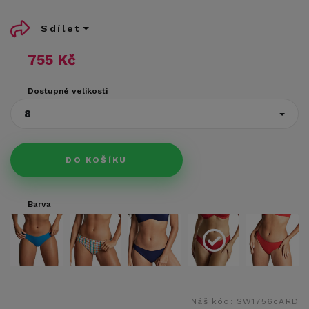
Sdílet
755 Kč
Dostupné velikosti
8
DO KOŠÍKU
Barva
Náš kód:
SW1756cARD