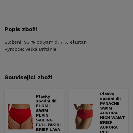
Popis zboží
Složení: 93 % polyamid, 7 % elastan
Výrobce: Velká Británie
Související zboží
Plavky
Plavky
spodní díl
spodní díl
PANACHE
ELOMI
SWIM
SWIM
AURORA
PLAIN
HIGH WAIST
SAILING
BRIEF
FULL BIKINI
AURORA
BRIEF LAVA
RED