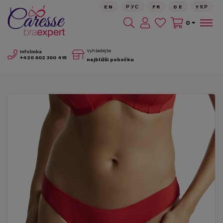
EN
РУС
FR
DE
YКР
0
Vyhledejte
Infolinka
+420
602 300 415
nejbližší pobočku