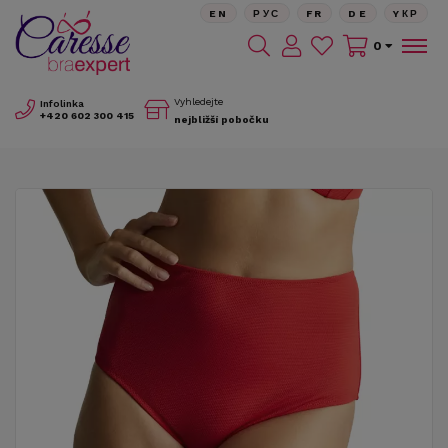
EN
РУС
FR
DE
YКР
0
Vyhledejte
Infolinka
+420
602 300 415
nejbližší pobočku