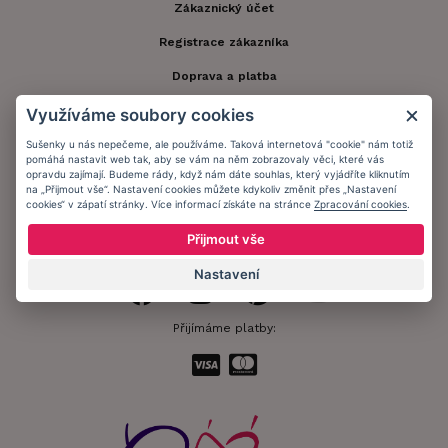
Zákaznický účet
Registrace zákazníka
Doprava a platba
Obchodní podmínky
Využíváme soubory cookies
Ochrana osobních údajů
Sušenky u nás nepečeme, ale používáme. Taková internetová "cookie" nám totiž
pomáhá nastavit web tak, aby se vám na něm zobrazovaly věci, které vás
opravdu zajímají. Budeme rády, když nám dáte souhlas, který vyjádříte kliknutím
Informační memorandum
na „Přijmout vše“. Nastavení cookies můžete kdykoliv změnit přes „Nastavení
cookies“ v zápatí stránky. Více informací získáte na stránce
Zpracování cookies
.
Zůstaňte s námi v kontaktu.
Přijmout vše
Nastavení
Přijímáme platby: