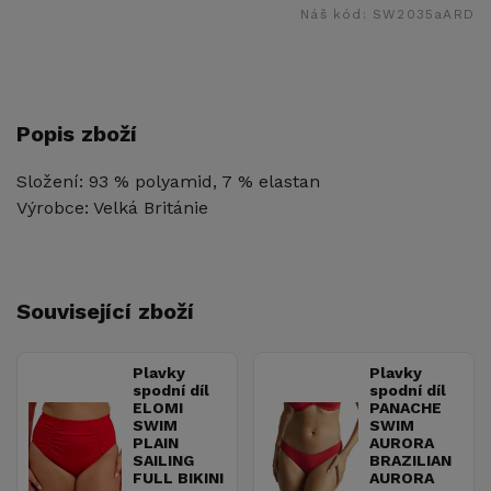
Náš kód:
SW2035aARD
Popis zboží
Složení: 93 % polyamid, 7 % elastan
Výrobce: Velká Británie
Související zboží
Plavky
Plavky
spodní díl
spodní díl
ELOMI
PANACHE
SWIM
SWIM
PLAIN
AURORA
SAILING
BRAZILIAN
FULL BIKINI
AURORA