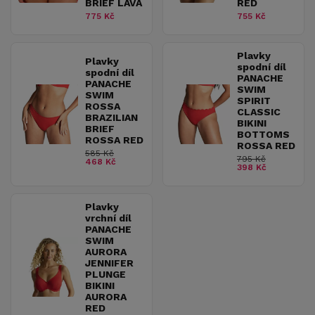
BRIEF LAVA
RED
775 Kč
755 Kč
Plavky
Plavky
spodní díl
spodní díl
PANACHE
PANACHE
SWIM
SWIM
SPIRIT
ROSSA
CLASSIC
BRAZILIAN
BIKINI
BRIEF
BOTTOMS
ROSSA RED
ROSSA RED
585 Kč
795 Kč
468 Kč
398 Kč
Plavky
vrchní díl
PANACHE
SWIM
AURORA
JENNIFER
PLUNGE
BIKINI
AURORA
RED