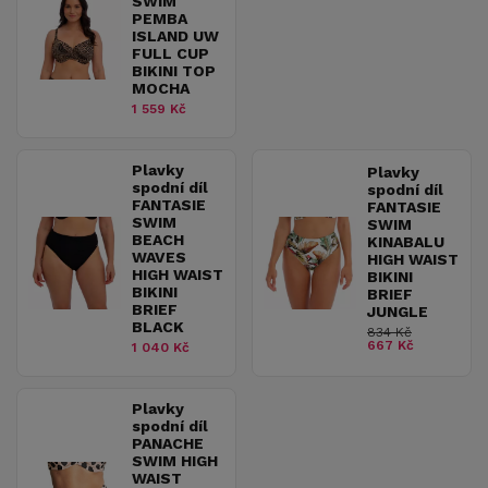
SWIM
PEMBA
ISLAND UW
FULL CUP
BIKINI TOP
MOCHA
1 559 Kč
Plavky
Plavky
spodní díl
spodní díl
FANTASIE
FANTASIE
SWIM
SWIM
BEACH
KINABALU
WAVES
HIGH WAIST
HIGH WAIST
BIKINI
BIKINI
BRIEF
BRIEF
JUNGLE
BLACK
834 Kč
667 Kč
1 040 Kč
Plavky
spodní díl
PANACHE
SWIM HIGH
WAIST