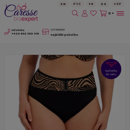
EN
РУС
FR
DE
YКР
0
Vyhledejte
Infolinka
+420
602 300 415
nejbližší pobočku
kalhotky
do setu