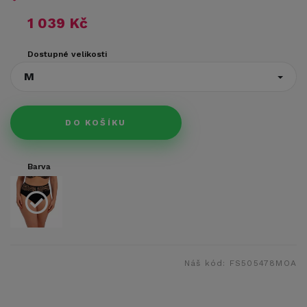
1 039 Kč
Dostupné velikosti
M
DO KOŠÍKU
Barva
Náš kód:
FS505478MOA