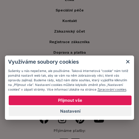
Speciální péče
Kontakt
Zákaznický účet
Registrace zákazníka
Doprava a platba
Využíváme soubory cookies
Obchodní podmínky
Sušenky u nás nepečeme, ale používáme. Taková internetová "cookie" nám totiž
Ochrana osobních údajů
pomáhá nastavit web tak, aby se vám na něm zobrazovaly věci, které vás
opravdu zajímají. Budeme rády, když nám dáte souhlas, který vyjádříte kliknutím
Informační memorandum
na „Přijmout vše“. Nastavení cookies můžete kdykoliv změnit přes „Nastavení
cookies“ v zápatí stránky. Více informací získáte na stránce
Zpracování cookies
.
Přijmout vše
Zůstaňte s námi v kontaktu.
Nastavení
Přijímáme platby: