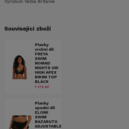
Výrobce: Velká Británie
Související zboží
Plavky
vrchní díl
FREYA
SWIM
NOMAD
NIGHTS UW
HIGH APEX
BIKINI TOP
BLACK
1 375 Kč
Plavky
spodní díl
ELOMI
SWIM
BAZARUTO
ADJUSTABLE