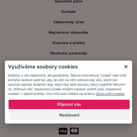
Speciální péče
Kontakt
Zákaznický účet
Registrace zákazníka
Doprava a platba
Obchodní podmínky
Ochrana osobních údajů
Využíváme soubory cookies
Informační memorandum
Sušenky u nás nepečeme, ale používáme. Taková internetová "cookie" nám totiž
pomáhá nastavit web tak, aby se vám na něm zobrazovaly věci, které vás
opravdu zajímají. Budeme rády, když nám dáte souhlas, který vyjádříte kliknutím
na „Přijmout vše“. Nastavení cookies můžete kdykoliv změnit přes „Nastavení
Zůstaňte s námi v kontaktu.
cookies“ v zápatí stránky. Více informací získáte na stránce
Zpracování cookies
.
Přijmout vše
Nastavení
Přijímáme platby: