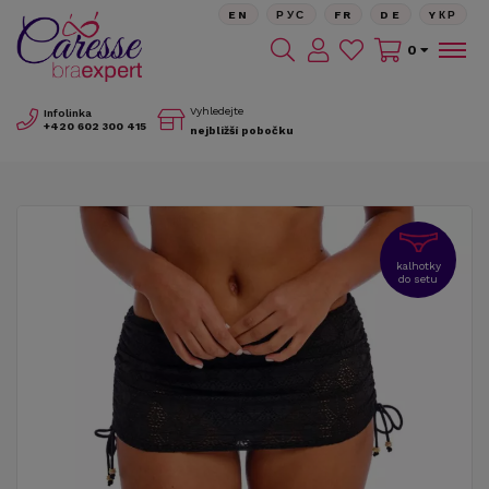
EN
РУС
FR
DE
YКР
0
Vyhledejte
Infolinka
+420
602 300 415
nejbližší pobočku
kalhotky
do setu