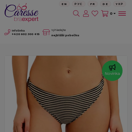
EN
РУС
FR
DE
YКР
0
Vyhledejte
Infolinka
+420
602 300 415
nejbližší pobočku
Novinka