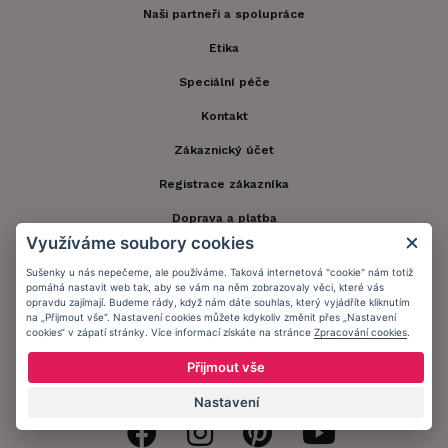
Naši partneři a spolupráce
Etika
Speciální péče
Kontakt
Zákaznický účet
Registrace zákazníka
Doprava a platba
Využíváme soubory cookies
Obchodní podmínky
Sušenky u nás nepečeme, ale používáme. Taková internetová "cookie" nám totiž
Ochrana osobních údajů
pomáhá nastavit web tak, aby se vám na něm zobrazovaly věci, které vás
opravdu zajímají. Budeme rády, když nám dáte souhlas, který vyjádříte kliknutím
na „Přijmout vše“. Nastavení cookies můžete kdykoliv změnit přes „Nastavení
Informační memorandum
cookies“ v zápatí stránky. Více informací získáte na stránce
Zpracování cookies
.
Přijmout vše
Zůstaňte s námi v kontaktu.
Nastavení