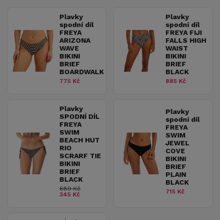
Plavky
Plavky
spodní díl
spodní díl
FREYA
FREYA FIJI
ARIZONA
FALLS HIGH
WAVE
WAIST
BIKINI
BIKINI
BRIEF
BRIEF
BOARDWALK
BLACK
775 Kč
885 Kč
Plavky
Plavky
SPODNÍ DÍL
spodní díl
FREYA
FREYA
SWIM
SWIM
BEACH HUT
JEWEL
RIO
COVE
SCRARF TIE
BIKINI
BIKINI
BRIEF
BRIEF
PLAIN
BLACK
BLACK
689 Kč
715 Kč
345 Kč