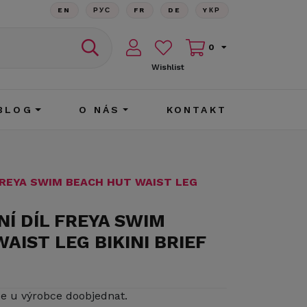
EN
РУС
FR
DE
YКР
0
Wishlist
BLOG
O NÁS
KONTAKT
 FREYA SWIM BEACH HUT WAIST LEG
NÍ DÍL FREYA SWIM
AIST LEG BIKINI BRIEF
ze u výrobce doobjednat.