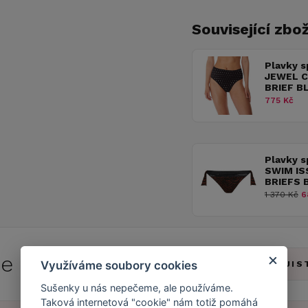
Související zbož
Plavky s
JEWEL C
BRIEF B
775 Kč
Plavky 
SWIM IS
BRIEFS 
1 370 Kč
6
 se do
Caresse Clubu!
Využíváme soubory cookies
ZJIS
Sušenky u nás nepečeme, ale používáme.
Taková internetová "cookie" nám totiž pomáhá