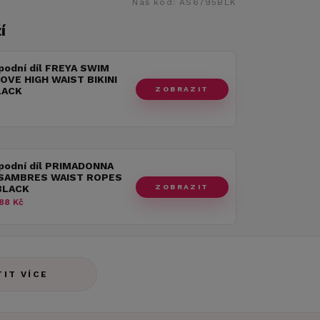
Náš kód:
AS6795BLK
í
podní díl FREYA SWIM
OVE HIGH WAIST BIKINI
ZOBRAZIT
LACK
spodní díl PRIMADONNA
SAMBRES WAIST ROPES
ZOBRAZIT
BLACK
88 Kč
TIT VÍCE