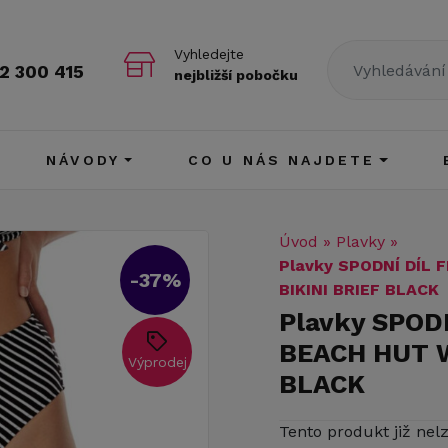
Vyhledejte
2 300 415
nejbližší pobočku
NÁVODY
CO U NÁS NAJDETE
Úvod
»
Plavky
»
Plavky SPODNÍ DÍL
-37%
BIKINI BRIEF BLACK
Plavky SPOD
BEACH HUT W
Výprodej
BLACK
Tento produkt již nel