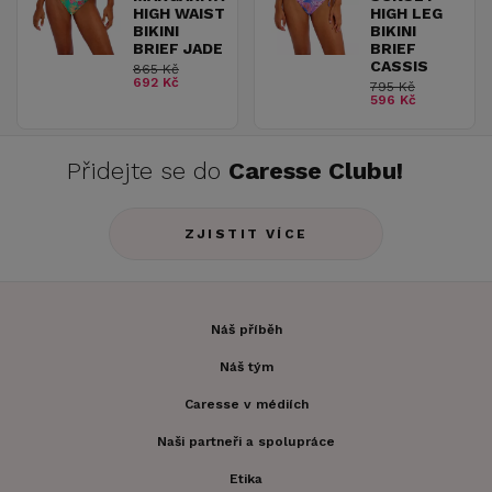
HIGH WAIST
HIGH LEG
BIKINI
BIKINI
BRIEF JADE
BRIEF
CASSIS
865 Kč
692 Kč
795 Kč
596 Kč
Přidejte se do
Caresse Clubu!
ZJISTIT VÍCE
Náš příběh
Náš tým
Caresse v médiích
Naši partneři a spolupráce
Etika