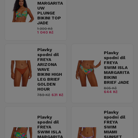
MARGARITA
UW
PLUNGE
BIKINI TOP
JADE
1 300 Kč
1 040 Kč
Plavky
Plavky
spodní díl
spodní díl
FREYA
FREYA
ARIZONA
SWIM ISLA
WAVE
MARGARITA
BIKINI HIGH
BIKINI
LEG BRIEF
BRIEF JADE
GOLDEN
805 Kč
HOUR
644 Kč
789 Kč
631 Kč
Plavky
Plavky
spodní díl
spodní díl
FREYA
FREYA
SWIM
SWIM ISLA
MIAMI
MARGARITA
SUNSET