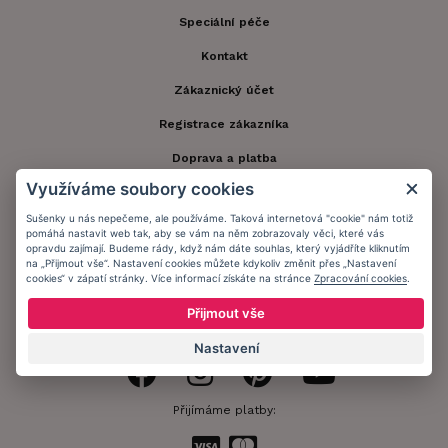
Speciální péče
Kontakt
Zákaznický účet
Registrace zákazníka
Doprava a platba
Využíváme soubory cookies
Obchodní podmínky
Sušenky u nás nepečeme, ale používáme. Taková internetová "cookie" nám totiž
Ochrana osobních údajů
pomáhá nastavit web tak, aby se vám na něm zobrazovaly věci, které vás
opravdu zajímají. Budeme rády, když nám dáte souhlas, který vyjádříte kliknutím
Informační memorandum
na „Přijmout vše“. Nastavení cookies můžete kdykoliv změnit přes „Nastavení
cookies“ v zápatí stránky. Více informací získáte na stránce
Zpracování cookies
.
Přijmout vše
Zůstaňte s námi v kontaktu.
Nastavení
Přijímáme platby: