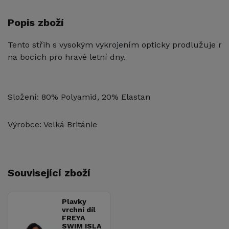
Popis zboží
Tento střih s vysokým vykrojením opticky prodlužuje noh
na bocích pro hravé letní dny.
Složení: 80% Polyamid, 20% Elastan
Výrobce: Velká Británie
Související zboží
Plavky
vrchní díl
FREYA
SWIM ISLA