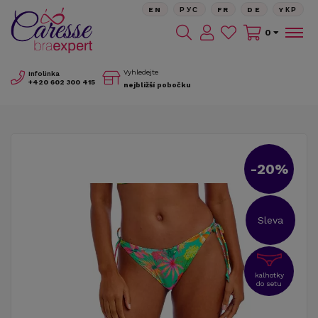
EN
РУС
FR
DE
YКР
0
Vyhledejte
Infolinka
+420
602 300 415
nejbližší pobočku
-20%
Sleva
kalhotky
do setu