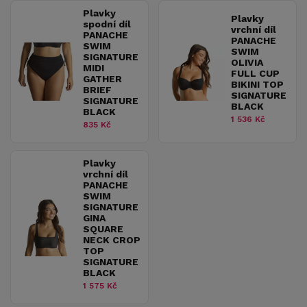
Plavky
Plavky
spodní díl
vrchní díl
PANACHE
PANACHE
SWIM
SWIM
SIGNATURE
OLIVIA
MIDI
FULL CUP
GATHER
BIKINI TOP
BRIEF
SIGNATURE
SIGNATURE
BLACK
BLACK
1 536 Kč
835 Kč
Plavky
vrchní díl
PANACHE
SWIM
SIGNATURE
GINA
SQUARE
NECK CROP
TOP
SIGNATURE
BLACK
1 575 Kč