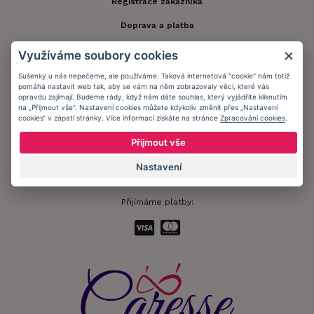
Registrace zákazníka
Doprava a platba
Obchodní podmínky
Využíváme soubory cookies
Ochrana osobních údajů
Sušenky u nás nepečeme, ale používáme. Taková internetová "cookie" nám totiž
pomáhá nastavit web tak, aby se vám na něm zobrazovaly věci, které vás
Informační memorandum
opravdu zajímají. Budeme rády, když nám dáte souhlas, který vyjádříte kliknutím
na „Přijmout vše“. Nastavení cookies můžete kdykoliv změnit přes „Nastavení
cookies“ v zápatí stránky. Více informací získáte na stránce
Zpracování cookies
.
Zůstaňte s námi v kontaktu.
Přijmout vše
Nastavení
Přijímáme platby: