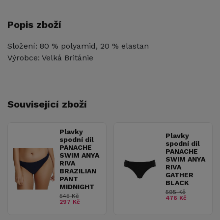
Popis zboží
Složení: 80 % polyamid, 20 % elastan
Výrobce: Velká Británie
Související zboží
Plavky
Plavky
spodní díl
spodní díl
PANACHE
PANACHE
SWIM ANYA
SWIM ANYA
RIVA
RIVA
BRAZILIAN
GATHER
PANT
BLACK
MIDNIGHT
595 Kč
545 Kč
476 Kč
297 Kč