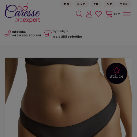
EN
РУС
FR
DE
YКР
0
Vyhledejte
Infolinka
+420
602 300 415
nejbližší pobočku
Stálice