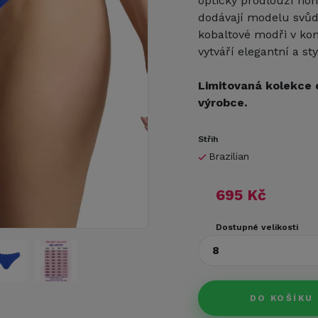
opticky prodlouží nohy
dodávají modelu svůdn
kobaltové modři v ko
vytváří elegantní a st
Limitovaná kolekce 
výrobce.
Střih
Brazilian
695 Kč
Dostupné velikosti
8
DO KOŠÍKU