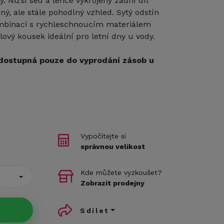
. Nižší sed a lehce vykrojený zadní díl
ý, ale stále pohodlný vzhled. Sytý odstín
mbinaci s rychleschnoucím materiálem
ylový kousek ideální pro letní dny u vody.
dostupná pouze do vyprodání zásob u
Vypočítejte si
správnou velikost
Kde můžete vyzkoušet?
Zobrazit prodejny
Sdílet