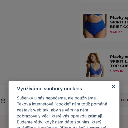
Plavky 
SPIRIT 
BRIEF C
940 Kč
Plavky v
SPIRIT 
TOP CO
1 625 Kč
Využíváme soubory cookies
 se do
Caresse Clubu!
Sušenky u nás nepečeme, ale používáme.
ZJIS
Taková internetová "cookie" nám totiž pomáhá
nastavit web tak, aby se vám na něm
zobrazovaly věci, které vás opravdu zajímají.
Budeme rády, když nám dáte souhlas, který
vyjádříte kliknutím na „Přijmout vše“. Nastavení