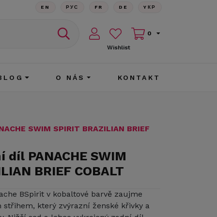
EN
РУС
FR
DE
YКР
0
Wishlist
BLOG
O NÁS
KONTAKT
PANACHE SWIM SPIRIT BRAZILIAN BRIEF
ní díl PANACHE SWIM
ILIAN BRIEF COBALT
ache BSpirit v kobaltové barvě zaujme
střihem, který zvýrazní ženské křivky a