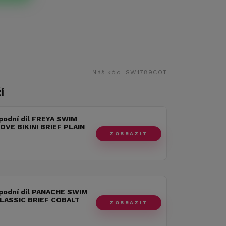
Náš kód:
SW1789COT
í
podní díl FREYA SWIM
OVE BIKINI BRIEF PLAIN
ZOBRAZIT
spodní díl PANACHE SWIM
CLASSIC BRIEF COBALT
ZOBRAZIT