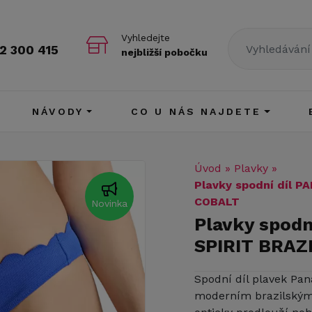
Vyhledejte
2 300 415
nejbližší pobočku
NÁVODY
CO U NÁS NAJDETE
Úvod
»
Plavky
»
Plavky spodní díl 
COBALT
Novinka
Plavky spod
SPIRIT BRAZ
Spodní díl plavek Pan
moderním brazilským 