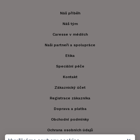
Náš příběh
Náš tým
Caresse v médiích
Naši partneři a spolupráce
Etika
Speciální péče
Kontakt
Zákaznický účet
Registrace zákazníka
Doprava a platba
Obchodní podmínky
Ochrana osobních údajů