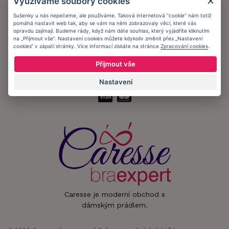
Využíváme soubory cookies
Informační memorandum
Sušenky u nás nepečeme, ale používáme. Taková internetová "cookie" nám totiž
pomáhá nastavit web tak, aby se vám na něm zobrazovaly věci, které vás
Zůstaňte s námi v kontaktu.
opravdu zajímají. Budeme rády, když nám dáte souhlas, který vyjádříte kliknutím
na „Přijmout vše“. Nastavení cookies můžete kdykoliv změnit přes „Nastavení
cookies“ v zápatí stránky. Více informací získáte na stránce
Zpracování cookies
.
Přijmout vše
Přijímáme platby:
Nastavení
Caresse je moderní obchod s
dámským prádlem.