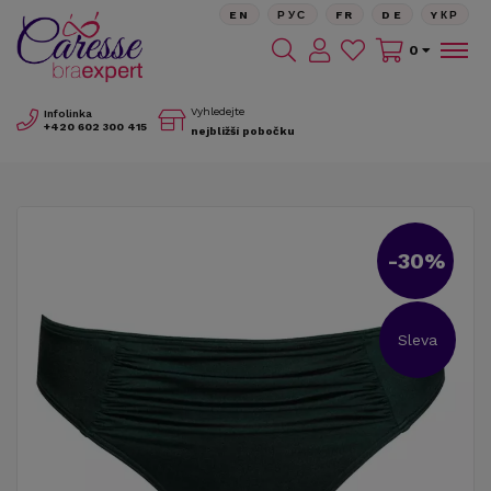
EN
РУС
FR
DE
YКР
0
Vyhledejte
Infolinka
+420
602 300 415
nejbližší pobočku
-30%
Sleva