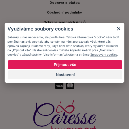
Doprava a platba
Obchodní podmínky
Ochrana osobních údajů
Využíváme soubory cookies
Informační memorandum
Sušenky u nás nepečeme, ale používáme. Taková internetová "cookie" nám totiž
pomáhá nastavit web tak, aby se vám na něm zobrazovaly věci, které vás
opravdu zajímají. Budeme rády, když nám dáte souhlas, který vyjádříte kliknutím
Zůstaňte s námi v kontaktu.
na „Přijmout vše“. Nastavení cookies můžete kdykoliv změnit přes „Nastavení
cookies“ v zápatí stránky. Více informací získáte na stránce
Zpracování cookies
.
Přijmout vše
Nastavení
Přijímáme platby: