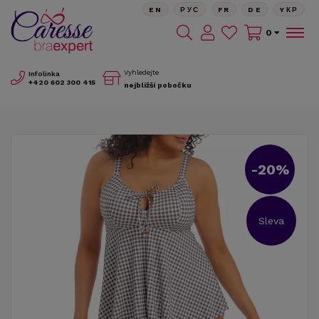
EN
РУС
FR
DE
YКР
0
Vyhledejte
Infolinka
+420
602 300 415
nejbližší pobočku
-20%
Sleva