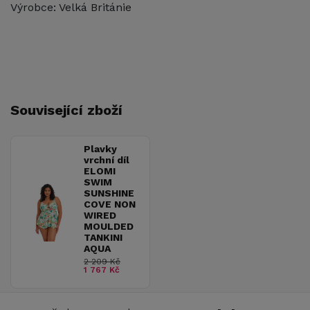
Výrobce: Velká Británie
Související zboží
Plavky
vrchní díl
ELOMI
SWIM
SUNSHINE
COVE NON
WIRED
MOULDED
TANKINI
AQUA
2 209 Kč
1 767 Kč