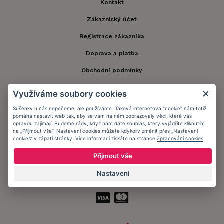
Kontakt
Zákaznický účet
Registrace zákazníka
Doprava a platba
Obchodní podmínky
Ochrana osobních údajů
Využíváme soubory cookies
Informační memorandum
Sušenky u nás nepečeme, ale používáme. Taková internetová "cookie" nám totiž
pomáhá nastavit web tak, aby se vám na něm zobrazovaly věci, které vás
opravdu zajímají. Budeme rády, když nám dáte souhlas, který vyjádříte kliknutím
na „Přijmout vše“. Nastavení cookies můžete kdykoliv změnit přes „Nastavení
Zůstaňte s námi v kontaktu.
cookies“ v zápatí stránky. Více informací získáte na stránce
Zpracování cookies
.
Přijmout vše
Nastavení
Přijímáme platby: