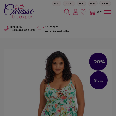
EN
РУС
FR
DE
YКР
0
Vyhledejte
Infolinka
+420
602 300 415
nejbližší pobočku
-20%
Sleva