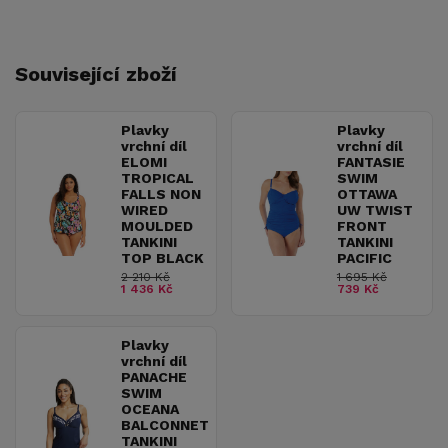
Související zboží
Plavky
Plavky
vrchní díl
vrchní díl
ELOMI
FANTASIE
TROPICAL
SWIM
FALLS NON
OTTAWA
WIRED
UW TWIST
MOULDED
FRONT
TANKINI
TANKINI
TOP BLACK
PACIFIC
2 210 Kč
1 695 Kč
1 436 Kč
739 Kč
Plavky
vrchní díl
PANACHE
SWIM
OCEANA
BALCONNET
TANKINI