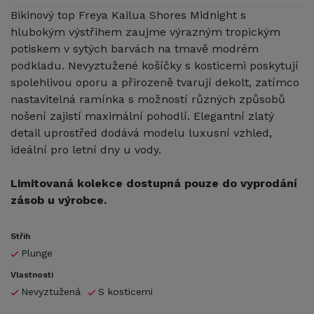
Bikinový top Freya Kailua Shores Midnight s
hlubokým výstřihem zaujme výrazným tropickým
potiskem v sytých barvách na tmavě modrém
podkladu. Nevyztužené košíčky s kosticemi poskytují
spolehlivou oporu a přirozeně tvarují dekolt, zatímco
nastavitelná ramínka s možností různých způsobů
nošení zajistí maximální pohodlí. Elegantní zlatý
detail uprostřed dodává modelu luxusní vzhled,
ideální pro letní dny u vody.
Limitovaná kolekce dostupná pouze do vyprodání
zásob u výrobce.
Střih
Plunge
Vlastnosti
Nevyztužená
S kosticemi