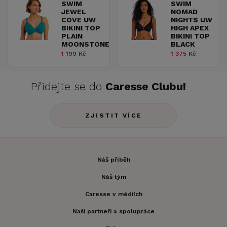
SWIM
SWIM
JEWEL
NOMAD
COVE UW
NIGHTS UW
BIKINI TOP
HIGH APEX
PLAIN
BIKINI TOP
MOONSTONE
BLACK
1 199 Kč
1 375 Kč
Přidejte se do
Caresse Clubu!
ZJISTIT VÍCE
Náš příběh
Náš tým
Caresse v médiích
Naši partneři a spolupráce