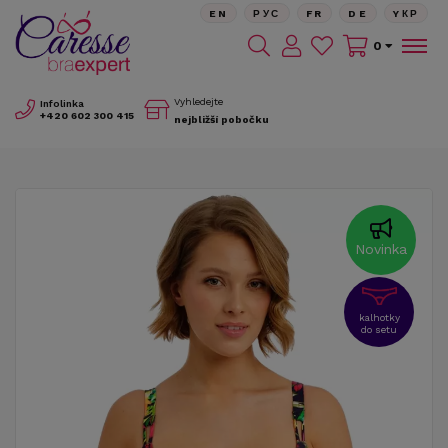
EN
РУС
FR
DE
YКР
0
Vyhledejte
Infolinka
+420
602 300 415
nejbližší pobočku
Novinka
kalhotky
do setu