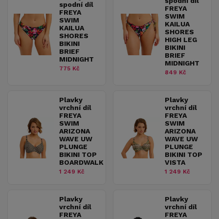
spodní díl
spodní díl
FREYA
FREYA
SWIM
SWIM
KAILUA
KAILUA
SHORES
SHORES
HIGH LEG
BIKINI
BIKINI
BRIEF
BRIEF
MIDNIGHT
MIDNIGHT
775 Kč
849 Kč
Plavky
Plavky
vrchní díl
vrchní díl
FREYA
FREYA
SWIM
SWIM
ARIZONA
ARIZONA
WAVE UW
WAVE UW
PLUNGE
PLUNGE
BIKINI TOP
BIKINI TOP
BOARDWALK
VISTA
1 249 Kč
1 249 Kč
Plavky
Plavky
vrchní díl
vrchní díl
FREYA
FREYA