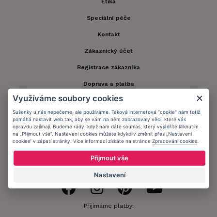
Etika
Speciální péče
Kontakt
Zákaznický účet
Registrace zákazníka
Doprava a platba
Využíváme soubory cookies
Obchodní podmínky
Sušenky u nás nepečeme, ale používáme. Taková internetová "cookie" nám totiž
Ochrana osobních údajů
pomáhá nastavit web tak, aby se vám na něm zobrazovaly věci, které vás
opravdu zajímají. Budeme rády, když nám dáte souhlas, který vyjádříte kliknutím
Informační memorandum
na „Přijmout vše“. Nastavení cookies můžete kdykoliv změnit přes „Nastavení
cookies“ v zápatí stránky. Více informací získáte na stránce
Zpracování cookies
.
Přijmout vše
Zůstaňte s námi v kontaktu.
Nastavení
Přijímáme platby: