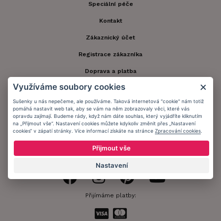
Speciální péče
Kontakt
Zákaznický účet
Registrace zákazníka
Doprava a platba
Využíváme soubory cookies
Obchodní podmínky
Sušenky u nás nepečeme, ale používáme. Taková internetová "cookie" nám totiž
Ochrana osobních údajů
pomáhá nastavit web tak, aby se vám na něm zobrazovaly věci, které vás
opravdu zajímají. Budeme rády, když nám dáte souhlas, který vyjádříte kliknutím
Informační memorandum
na „Přijmout vše“. Nastavení cookies můžete kdykoliv změnit přes „Nastavení
cookies“ v zápatí stránky. Více informací získáte na stránce
Zpracování cookies
.
Přijmout vše
Zůstaňte s námi v kontaktu.
Nastavení
Přijímáme platby: