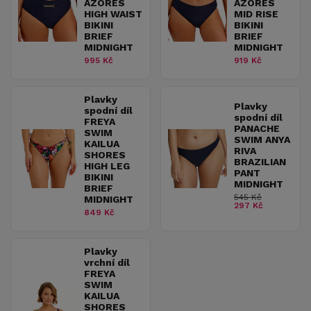
AZORES
AZORES
HIGH WAIST
MID RISE
BIKINI
BIKINI
BRIEF
BRIEF
MIDNIGHT
MIDNIGHT
995 Kč
919 Kč
Plavky
Plavky
spodní díl
spodní díl
FREYA
PANACHE
SWIM
SWIM ANYA
KAILUA
RIVA
SHORES
BRAZILIAN
HIGH LEG
PANT
BIKINI
MIDNIGHT
BRIEF
545 Kč
MIDNIGHT
297 Kč
849 Kč
Plavky
vrchní díl
FREYA
SWIM
KAILUA
SHORES