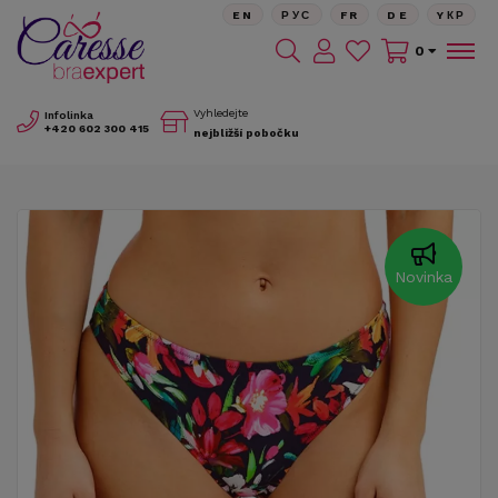
EN
РУС
FR
DE
YКР
0
Vyhledejte
Infolinka
+420
602 300 415
nejbližší pobočku
Novinka