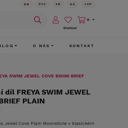
EN
РУС
FR
DE
YКР
0
Wishlist
BLOG
O NÁS
KONTAKT
FREYA SWIM JEWEL COVE BIKINI BRIEF
ní díl FREYA SWIM JEWEL
 BRIEF PLAIN
E
eya Jewel Cove Plain Moonstone v klasickém