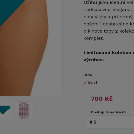
střihu jsou ideální vo
nadčasovou eleganci. 
nohavičky a příjemný, 
nošení i dostatečné k
bikinové topy z kolekc
komplet.
Limitovaná kolekce 
výrobce.
Střih
Brief
700 Kč
Dostupné velikosti
XS