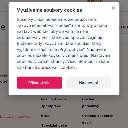
Využíváme soubory cookies
Sušenky u nás nepečeme, ale používáme.
 se do
Caresse Clubu!
Taková internetová "cookie" nám totiž pomáhá
ZJIS
nastavit web tak, aby se vám na něm
zobrazovaly věci, které vás opravdu zajímají.
Budeme rády, když nám dáte souhlas, který
vyjádříte kliknutím na „Přijmout vše“. Nastavení
cookies můžete kdykoliv změnit přes „Nastavení
cookies“ v zápatí stránky. Více informací získáte
Náš příběh
Zákaznický účet
na stránce
Zpracování cookies
.
Náš tým
Registrace
oderní obchod s
zákazníka
dlem.
Přijmout vše
Nastavení
Caresse v
médiích
Doprava a platba
Naši partneři a
Obchodní
spolupráce
podmínky
Etika
Ochrana osobních
Nastavení cookies
údajů
Speciální péče