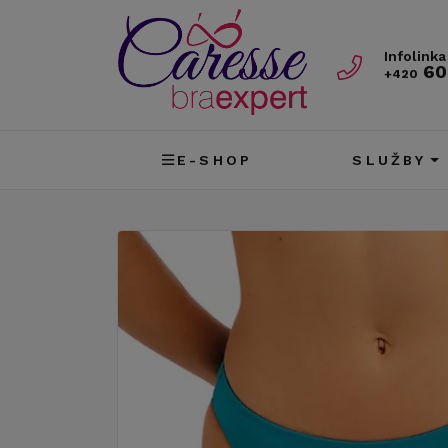
Infolinka
60
+420
E-SHOP
SLUŽBY