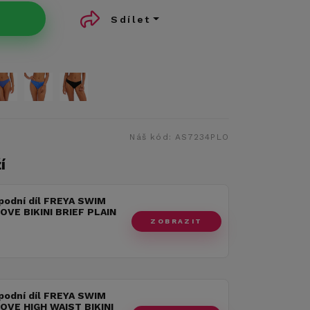
Sdílet
Náš kód:
AS7234PLO
í
podní díl FREYA SWIM
OVE BIKINI BRIEF PLAIN
ZOBRAZIT
podní díl FREYA SWIM
OVE HIGH WAIST BIKINI