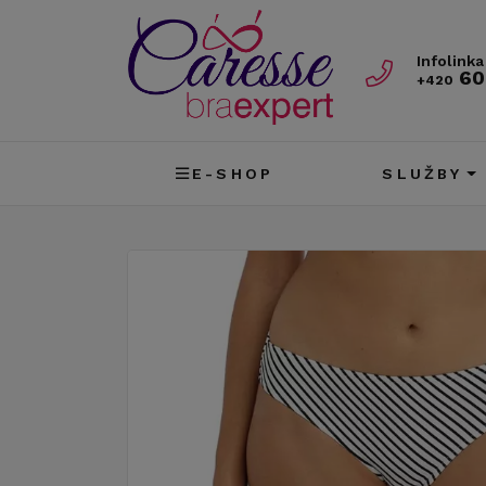
Infolinka
60
+420
E-SHOP
SLUŽBY