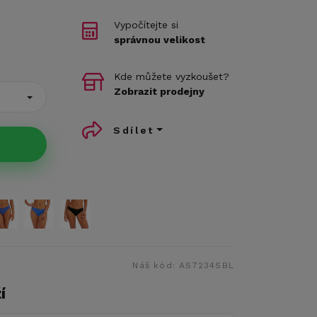
Vypočítejte si
správnou velikost
Kde můžete vyzkoušet?
Zobrazit prodejny
Sdílet
Náš kód:
AS7234SBL
í