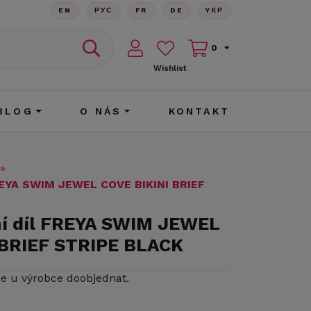
EN
РУС
FR
DE
YКР
0
Wishlist
BLOG
O NÁS
KONTAKT
»
FREYA SWIM JEWEL COVE BIKINI BRIEF
ní díl FREYA SWIM JEWEL
 BRIEF STRIPE BLACK
ze u výrobce doobjednat.