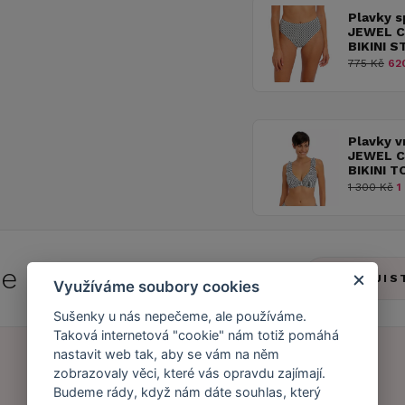
Plavky s
JEWEL C
BIKINI 
775 Kč
620
Plavky v
JEWEL C
BIKINI 
1 300 Kč
1
 se do
Caresse Clubu!
ZJIS
Využíváme soubory cookies
Sušenky u nás nepečeme, ale používáme.
Taková internetová "cookie" nám totiž pomáhá
nastavit web tak, aby se vám na něm
zobrazovaly věci, které vás opravdu zajímají.
Budeme rády, když nám dáte souhlas, který
Náš příběh
Zákaznický účet