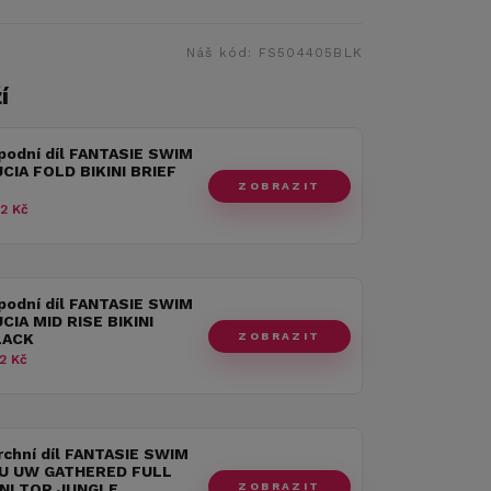
Náš kód:
FS504405BLK
í
podní díl FANTASIE SWIM
CIA FOLD BIKINI BRIEF
ZOBRAZIT
2 Kč
podní díl FANTASIE SWIM
CIA MID RISE BIKINI
ZOBRAZIT
LACK
2 Kč
rchní díl FANTASIE SWIM
U UW GATHERED FULL
ZOBRAZIT
INI TOP JUNGLE