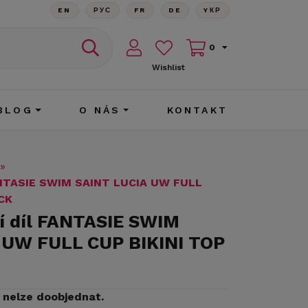
EN
РУС
FR
DE
YКР
0
Wishlist
BLOG
O NÁS
KONTAKT
»
FANTASIE SWIM SAINT LUCIA UW FULL
CK
í díl FANTASIE SWIM
 UW FULL CUP BIKINI TOP
iž nelze doobjednat.