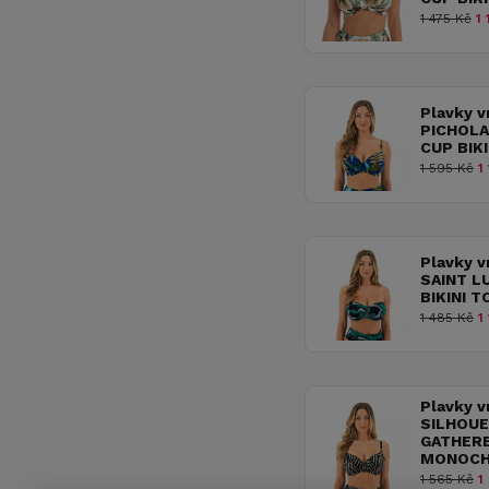
1 475 Kč
1 
Plavky v
PICHOLA
CUP BIK
1 595 Kč
1 
Plavky v
SAINT L
BIKINI 
1 485 Kč
1 
Plavky v
SILHOUE
GATHERE
MONOC
1 565 Kč
1 