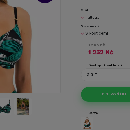
Střih
Fullcup
Vlastnosti
S kosticemi
1 565 Kč
1 252 Kč
Dostupné velikosti
30F
DO KOŠÍKU
Barva