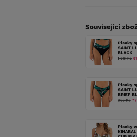
Související zbož
Plavky s
SAINT LU
BLACK
1 015 Kč
81
Plavky s
SAINT LU
BRIEF B
965 Kč
77
Plavky v
KINABAL
CUP BIK