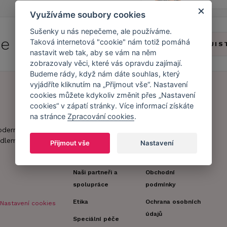
Využíváme soubory cookies
Sušenky u nás nepečeme, ale používáme.
 se do
Caresse Clubu!
Taková internetová "cookie" nám totiž pomáhá
ZJIS
nastavit web tak, aby se vám na něm
zobrazovaly věci, které vás opravdu zajímají.
Budeme rády, když nám dáte souhlas, který
vyjádříte kliknutím na „Přijmout vše“. Nastavení
cookies můžete kdykoliv změnit přes „Nastavení
cookies“ v zápatí stránky. Více informací získáte
Náš příběh
Zákaznický účet
na stránce
Zpracování cookies
.
Náš tým
Registrace
oderní obchod s
zákazníka
dlem.
Přijmout vše
Nastavení
Caresse v
médiích
Doprava a platba
Naši partneři a
Obchodní
spolupráce
podmínky
Etika
Ochrana osobních
Nastavení cookies
údajů
Speciální péče