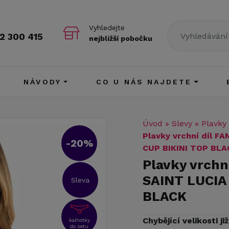
Vyhledejte
2 300 415
nejbližší pobočku
NÁVODY
CO U NÁS NAJDETE
Úvod
»
Slevy
»
Plavky
Plavky vrchní díl 
-20%
CUP BIKINI TOP BLA
Plavky vrchn
SAINT LUCIA
Sleva
BLACK
Chybějící velikosti j
kalhotky
do setu