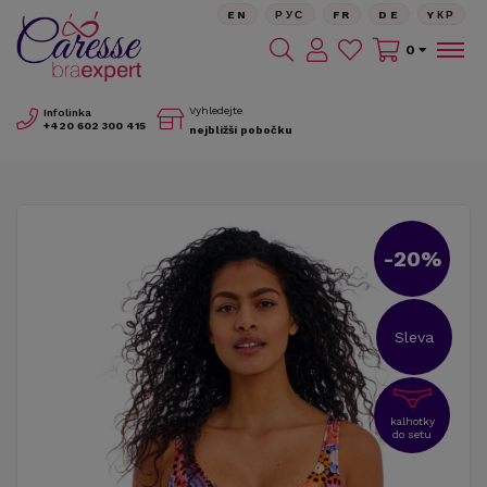
EN
РУС
FR
DE
YКР
0
Vyhledejte
Infolinka
+420
602 300 415
nejbližší pobočku
-20%
Sleva
kalhotky
do setu