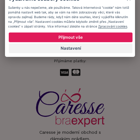
Ochrana osobních údajů
Sušenky u nás nepečeme, ale používáme. Taková internetová "cookie" nám totiž
pomáhá nastavit web tak, aby se vám na něm zobrazovaly věci, které vás
Informační memorandum
opravdu zajímají. Budeme rády, když nám dáte souhlas, který vyjádříte kliknutím
na „Přijmout vše“. Nastavení cookies můžete kdykoliv změnit přes „Nastavení
cookies“ v zápatí stránky. Více informací získáte na stránce
Zpracování cookies
.
Zůstaňte s námi v kontaktu.
Přijmout vše
Nastavení
Přijímáme platby:
Caresse je moderní obchod s
dámským prádlem.