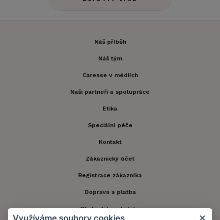
Náš příběh
Náš tým
Caresse v médiích
Naši partneři a spolupráce
Etika
Speciální péče
Kontakt
Zákaznický účet
Registrace zákazníka
Doprava a platba
Obchodní podmínky
Využíváme soubory cookies