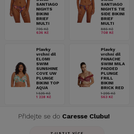
SANTIAGO
SANTIAGO
NIGHTS
NIGHTS TIE
BIKINI
SIDE BIKINI
BRIEF
BRIEF
MULTI
MULTI
795 Kč
885 Kč
636 Kč
708 Kč
Plavky
Plavky
vrchní díl
vrchní díl
ELOMI
PANACHE
SWIM
SWIM MILA
SUNSHINE
PADDED
COVE UW
PLUNGE
PLUNGE
FRILL
BIKINI TOP
BIKINI
AQUA
BRICK RED
1 535 Kč
1 295 Kč
1 228 Kč
563 Kč
Přidejte se do
Caresse Clubu!
ZJISTIT VÍCE