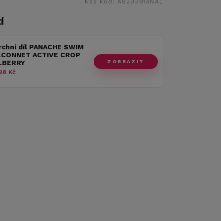
Náš kód:
AS203914NAL
í
rchní díl PANACHE SWIM
LCONNET ACTIVE CROP
ZOBRAZIT
LBERRY
98 Kč