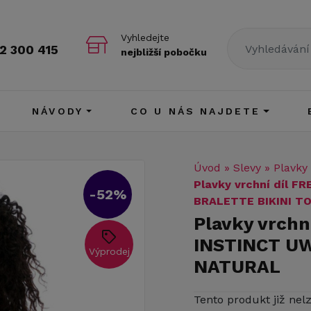
Vyhledejte
2 300 415
nejbližší pobočku
NÁVODY
CO U NÁS NAJDETE
Úvod
»
Slevy
»
Plavky
Plavky vrchní díl 
-52%
BRALETTE BIKINI T
Plavky vrch
INSTINCT UW
Výprodej
NATURAL
Tento produkt již nel