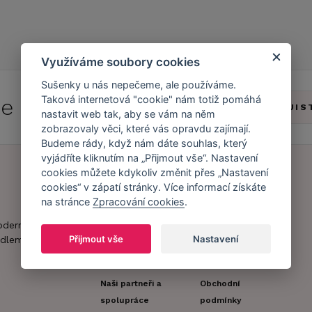
Využíváme soubory cookies
Sušenky u nás nepečeme, ale používáme.
Taková internetová "cookie" nám totiž pomáhá
 se do
Caresse Clubu!
ZJIS
nastavit web tak, aby se vám na něm
zobrazovaly věci, které vás opravdu zajímají.
Budeme rády, když nám dáte souhlas, který
vyjádříte kliknutím na „Přijmout vše“. Nastavení
cookies můžete kdykoliv změnit přes „Nastavení
cookies“ v zápatí stránky. Více informací získáte
Náš příběh
Zákaznický účet
na stránce
Zpracování cookies
.
Náš tým
Registrace
oderní obchod s
zákazníka
Přijmout vše
Nastavení
dlem.
Caresse v
médiích
Doprava a platba
Naši partneři a
Obchodní
spolupráce
podmínky