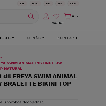
EN
РУС
FR
DE
YКР
0
Wishlist
BLOG
O NÁS
KONTAKT
»
FREYA SWIM ANIMAL INSTINCT UW
OP NATURAL
ní díl FREYA SWIM ANIMAL
 BRALETTE BIKINI TOP
ze u výrobce doobjednat.