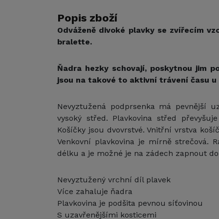
Popis zboží
Odváženě divoké plavky se zvířecím vz
bralette.
Ňadra hezky schovají, poskytnou jim po
jsou na takové to aktivní trávení času u
Nevyztužená podprsenka má pevnější uza
vysoký střed. Plavkovina střed převyšuje
Košíčky jsou dvovrstvé. Vnitřní vrstva košíč
Venkovní plavkovina je mírně strečová. 
délku a je možné je na zádech zapnout do
Nevyztužený vrchní díl plavek
Více zahaluje ňadra
Plavkovina je podšita pevnou síťovinou
S uzavřenějšími kosticemi