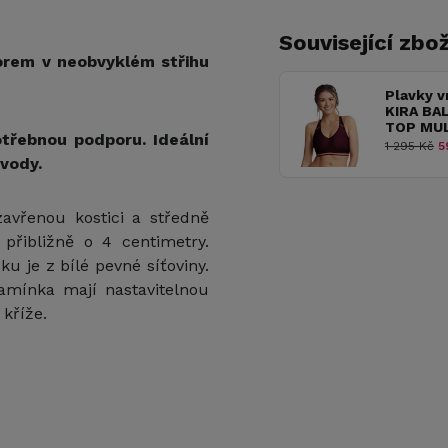
Související zbož
orem v neobvyklém střihu
Plavky v
KIRA BA
TOP MU
třebnou podporu. Ideální
1 295 Kč
5
 vody.
vřenou kostici a středně
 přibližně o 4 centimetry.
ku je z bílé pevné síťoviny.
Ramínka mají nastavitelnou
 kříže.