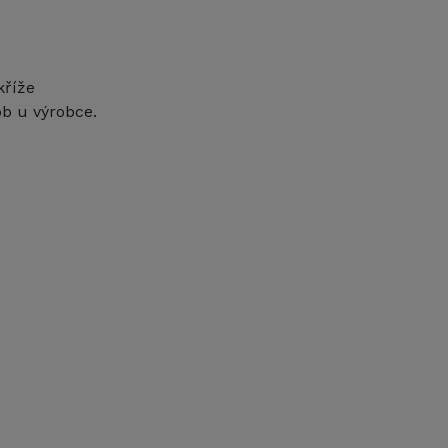
kříže
ob u výrobce.