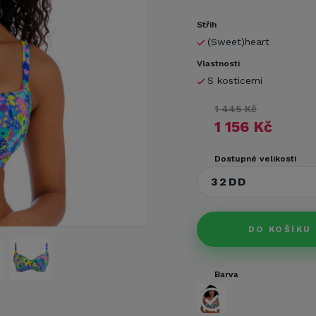
Střih
(Sweet)heart
Vlastnosti
S kosticemi
1 445 Kč
1 156 Kč
Dostupné velikosti
32DD
DO KOŠÍKU
Barva