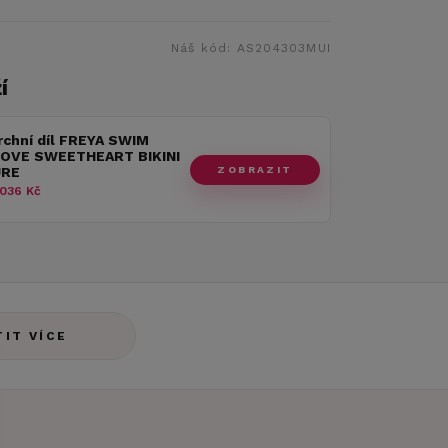
Náš kód:
AS204303MUI
í
rchní díl FREYA SWIM
OVE SWEETHEART BIKINI
ZOBRAZIT
URE
036 Kč
TIT VÍCE