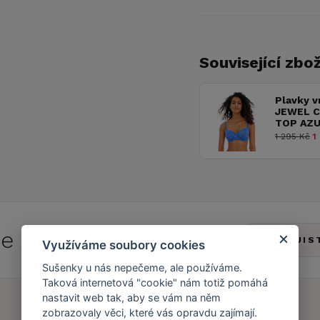
Související zbož
Plavky v
JEWEL C
TOP AZ
1 295 Kč
1 
 se do
Caresse Clubu!
ZJIS
Využíváme soubory cookies
Sušenky u nás nepečeme, ale používáme.
Taková internetová "cookie" nám totiž pomáhá
nastavit web tak, aby se vám na něm
zobrazovaly věci, které vás opravdu zajímají.