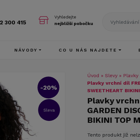
Vyhledejte
2 300 415
nejbližší pobočku
NÁVODY
CO U NÁS NAJDETE
Úvod
»
Slevy
»
Plavky
Plavky vrchní díl 
-20%
SWEETHEART BIKINI
Plavky vrchn
GARDEN DIS
Sleva
BIKINI TOP 
Tento produkt již nel