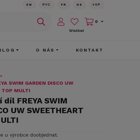
EN
РУС
FR
DE
YКР
0
Wishlist
BLOG
O NÁS
KONTAKT
»
FREYA SWIM GARDEN DISCO UW
 TOP MULTI
í díl FREYA SWIM
CO UW SWEETHEART
MULTI
ze u výrobce doobjednat.