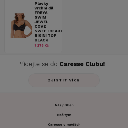
Plavky
vrchní díl
FREYA
SWIM
JEWEL
COVE
SWEETHEART
BIKINI TOP
BLACK
1 275 Kč
Přidejte se do
Caresse Clubu!
ZJISTIT VÍCE
Náš příběh
Náš tým
Caresse v médiích