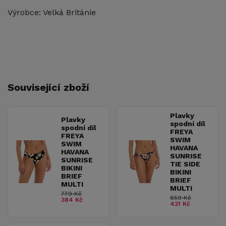
Výrobce: Velká Británie
Související zboží
Plavky
Plavky
spodní díl
spodní díl
FREYA
FREYA
SWIM
SWIM
HAVANA
HAVANA
SUNRISE
SUNRISE
TIE SIDE
BIKINI
BIKINI
BRIEF
BRIEF
MULTI
MULTI
779 Kč
859 Kč
384 Kč
421 Kč