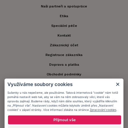
Naši partneři a spolupráce
Etika
Speciální péče
Kontakt
Zákaznický účet
Registrace zákazníka
Doprava a platba
Obchodní podmínky
Využíváme soubory cookies
Ochrana osobních údajů
Sušenky u nás nepečeme, ale používáme. Taková internetová "cookie" nám totiž
Informační memorandum
pomáhá nastavit web tak, aby se vám na něm zobrazovaly věci, které vás
opravdu zajímají. Budeme rády, když nám dáte souhlas, který vyjádříte kliknutím
na „Přijmout vše“. Nastavení cookies můžete kdykoliv změnit přes „Nastavení
cookies“ v zápatí stránky. Více informací získáte na stránce
Zpracování cookies
.
Zůstaňte s námi v kontaktu.
Přijmout vše