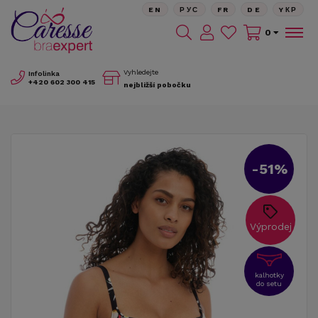
EN
РУС
FR
DE
YКР
0
Vyhledejte
Infolinka
+420
602 300 415
nejbližší pobočku
-51%
Výprodej
kalhotky
do setu