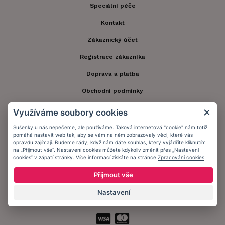
Speciální péče
Kontakt
Zákaznický účet
Registrace zákazníka
Doprava a platba
Obchodní podmínky
Ochrana osobních údajů
Využíváme soubory cookies
Informační memorandum
Sušenky u nás nepečeme, ale používáme. Taková internetová "cookie" nám totiž
pomáhá nastavit web tak, aby se vám na něm zobrazovaly věci, které vás
opravdu zajímají. Budeme rády, když nám dáte souhlas, který vyjádříte kliknutím
na „Přijmout vše“. Nastavení cookies můžete kdykoliv změnit přes „Nastavení
Zůstaňte s námi v kontaktu.
cookies“ v zápatí stránky. Více informací získáte na stránce
Zpracování cookies
.
Přijmout vše
Nastavení
Přijímáme platby: