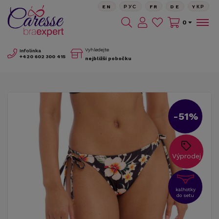
EN
РУС
FR
DE
YКР
0
Vyhledejte
Infolinka
+420
602 300 415
nejbližší pobočku
-51%
Výprodej
kalhotky
do setu