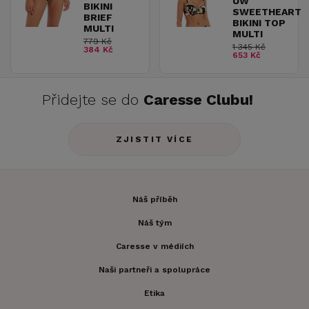
UW
BIKINI
SWEETHEART
BRIEF
BIKINI TOP
MULTI
MULTI
779 Kč
1 345 Kč
384 Kč
653 Kč
Přidejte se do
Caresse Clubu!
ZJISTIT VÍCE
Náš příběh
Náš tým
Caresse v médiích
Naši partneři a spolupráce
Etika