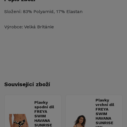
Složení: 83% Polyamid, 17% Elastan
Výrobce: Velká Británie
Související zboží
Plavky
Plavky
vrchní díl
spodní díl
FREYA
FREYA
SWIM
SWIM
HAVANA
HAVANA
SUNRISE
SUNRISE