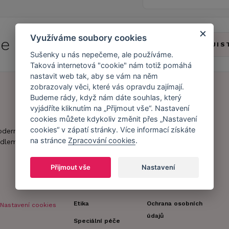
Využíváme soubory cookies
 se do
Caresse Clubu!
ZJIS
Sušenky u nás nepečeme, ale používáme.
Taková internetová "cookie" nám totiž pomáhá
nastavit web tak, aby se vám na něm
zobrazovaly věci, které vás opravdu zajímají.
Budeme rády, když nám dáte souhlas, který
vyjádříte kliknutím na „Přijmout vše“. Nastavení
Náš příběh
Zákaznický účet
cookies můžete kdykoliv změnit přes „Nastavení
Náš tým
Registrace
cookies“ v zápatí stránky. Více informací získáte
oderní obchod s
zákazníka
na stránce
Zpracování cookies
.
dlem.
Caresse v
médiích
Doprava a platba
Přijmout vše
Nastavení
Naši partneři a
Obchodní
spolupráce
podmínky
Etika
Ochrana osobních
Nastavení cookies
údajů
Speciální péče