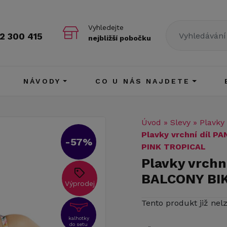
Vyhledejte
2 300 415
nejbližší pobočku
NÁVODY
CO U NÁS NAJDETE
Úvod
»
Slevy
»
Plavky
Plavky vrchní díl 
-57%
PINK TROPICAL
Plavky vrch
BALCONY BIK
Výprodej
Tento produkt již nel
kalhotky
do setu