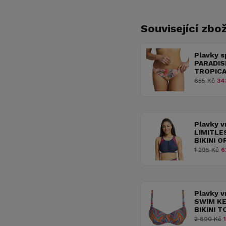
Související zbož
Plavky 
PARADIS
TROPIC
655 Kč
34
Plavky v
LIMITLE
BIKINI O
1 295 Kč
6
Plavky v
SWIM KE
BIKINI 
2 890 Kč
1