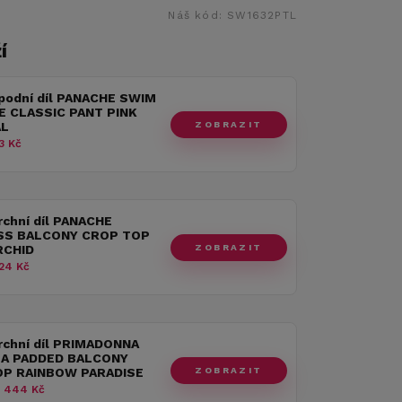
Náš kód:
SW1632PTL
í
spodní díl PANACHE SWIM
E CLASSIC PANT PINK
ZOBRAZIT
AL
3 Kč
rchní díl PANACHE
SS BALCONY CROP TOP
ZOBRAZIT
RCHID
24 Kč
rchní díl PRIMADONNA
A PADDED BALCONY
ZOBRAZIT
TOP RAINBOW PARADISE
 444 Kč