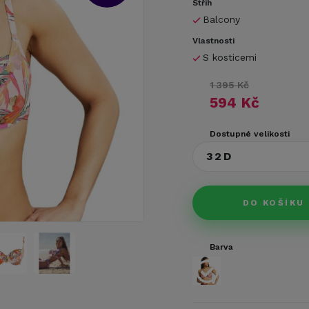
Střih
Balcony
Vlastnosti
S kosticemi
1 395 Kč
594 Kč
Dostupné velikosti
32D
DO KOŠÍKU
Barva