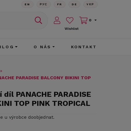
EN
РУС
FR
DE
YКР
0
Wishlist
BLOG
O NÁS
KONTAKT
»
PANACHE PARADISE BALCONY BIKINI TOP
ní díl PANACHE PARADISE
INI TOP PINK TROPICAL
ze u výrobce doobjednat.