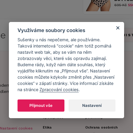
695 Kč
55
Využíváme soubory cookies
 se do
Caresse Clubu!
ZJIS
Sušenky u nás nepečeme, ale používáme.
Taková internetová "cookie" nám totiž pomáhá
nastavit web tak, aby se vám na něm
zobrazovaly věci, které vás opravdu zajímají.
Budeme rády, když nám dáte souhlas, který
vyjádříte kliknutím na „Přijmout vše“. Nastavení
Náš příběh
Zákaznický účet
cookies můžete kdykoliv změnit přes „Nastavení
Náš tým
Registrace
cookies“ v zápatí stránky. Více informací získáte
oderní obchod s
na stránce
Zpracování cookies
.
zákazníka
dlem.
Caresse v
médiích
Doprava a platba
Přijmout vše
Nastavení
Naši partneři a
Obchodní
spolupráce
podmínky
Etika
Ochrana osobních
Nastavení cookies