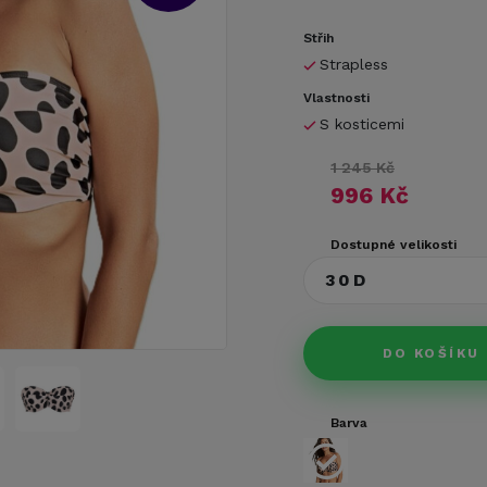
Střih
Strapless
Vlastnosti
S kosticemi
1 245 Kč
996 Kč
Dostupné velikosti
30D
DO KOŠÍKU
Barva