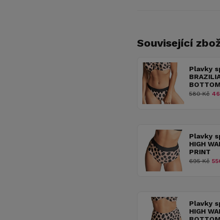
Související zbož
Plavky 
BRAZILIA
BOTTOMS
580 Kč
46
Plavky 
HIGH WAI
PRINT
695 Kč
55
Plavky 
HIGH WA
BOTTOMS