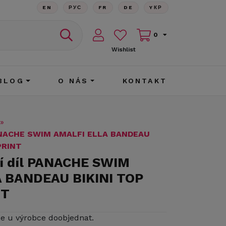
EN
РУС
FR
DE
YКР
0
Wishlist
BLOG
O NÁS
KONTAKT
»
PANACHE SWIM AMALFI ELLA BANDEAU
PRINT
ní díl PANACHE SWIM
 BANDEAU BIKINI TOP
NT
ze u výrobce doobjednat.