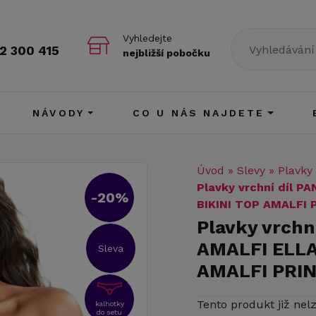
Vyhledejte
2 300 415
nejbližší pobočku
NÁVODY
CO U NÁS NAJDETE
Úvod
»
Slevy
»
Plavky
Plavky vrchní díl 
-20%
BIKINI TOP AMALFI 
Plavky vrch
AMALFI ELLA
Sleva
AMALFI PRI
Tento produkt již nel
kalhotky
do setu