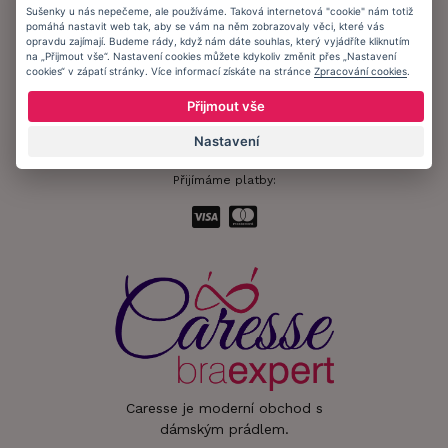
Sušenky u nás nepečeme, ale používáme. Taková internetová "cookie" nám totiž
pomáhá nastavit web tak, aby se vám na něm zobrazovaly věci, které vás
Informační memorandum
opravdu zajímají. Budeme rády, když nám dáte souhlas, který vyjádříte kliknutím
na „Přijmout vše“. Nastavení cookies můžete kdykoliv změnit přes „Nastavení
cookies“ v zápatí stránky. Více informací získáte na stránce
Zpracování cookies
.
Zůstaňte s námi v kontaktu.
Přijmout vše
Nastavení
Přijímáme platby:
Caresse je moderní obchod s
dámským prádlem.