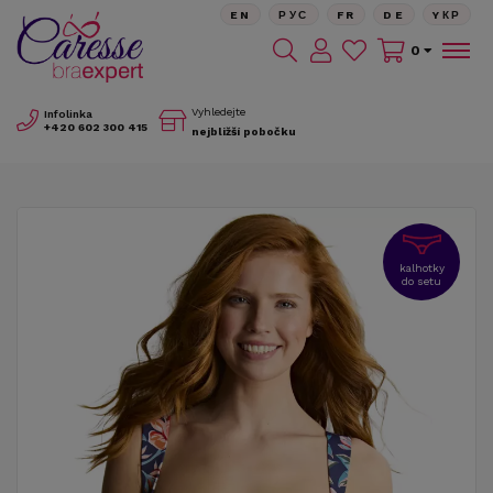
EN
РУС
FR
DE
YКР
0
Vyhledejte
Infolinka
+420
602 300 415
nejbližší pobočku
kalhotky
do setu