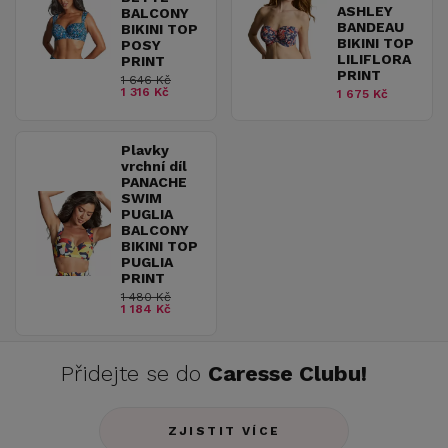
ASHLEY
BALCONY
BANDEAU
BIKINI TOP
BIKINI TOP
POSY
LILIFLORA
PRINT
PRINT
1 646 Kč
1 316 Kč
1 675 Kč
Plavky
vrchní díl
PANACHE
SWIM
PUGLIA
BALCONY
BIKINI TOP
PUGLIA
PRINT
1 480 Kč
1 184 Kč
Přidejte se do
Caresse Clubu!
ZJISTIT VÍCE