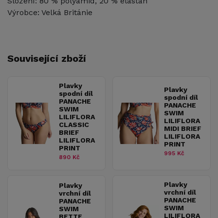
Složení: 80 % polyamid, 20 % elastan
Výrobce: Velká Británie
Související zboží
Plavky
Plavky
spodní díl
spodní díl
PANACHE
PANACHE
SWIM
SWIM
LILIFLORA
LILIFLORA
CLASSIC
MIDI BRIEF
BRIEF
LILIFLORA
LILIFLORA
PRINT
PRINT
995 Kč
890 Kč
Plavky
Plavky
vrchní díl
vrchní díl
PANACHE
PANACHE
SWIM
SWIM
LILIFLORA
BETTE