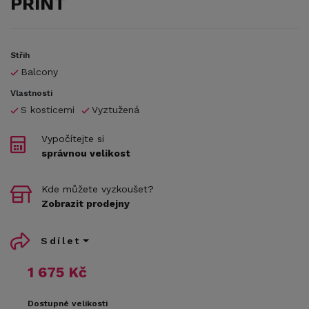
PRINT
Střih
Balcony
Vlastnosti
S kosticemi
Vyztužená
Vypočítejte si
správnou velikost
Kde můžete vyzkoušet?
Zobrazit prodejny
Sdílet
1 675 Kč
Dostupné velikosti