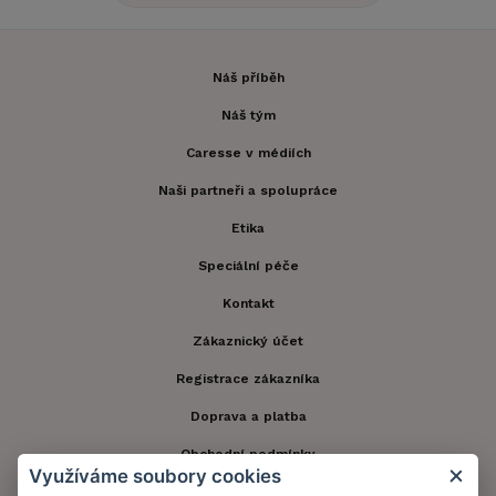
Náš příběh
Náš tým
Caresse v médiích
Naši partneři a spolupráce
Etika
Speciální péče
Kontakt
Zákaznický účet
Registrace zákazníka
Doprava a platba
Obchodní podmínky
Využíváme soubory cookies
Ochrana osobních údajů