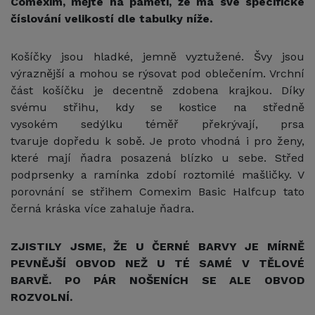
Comexim, mějte na paměti, že má své specifické
číslování velikostí dle tabulky níže.
Košíčky jsou hladké, jemně vyztužené. Švy jsou
výraznější a mohou se rýsovat pod oblečením. Vrchní
část košíčku je decentně zdobena krajkou. Díky
svému střihu, kdy se kostice na středně
vysokém sedýlku téměř překrývají, prsa
tvaruje dopředu k sobě. Je proto vhodná i pro ženy,
které mají ňadra posazená blízko u sebe. Střed
podprsenky a ramínka zdobí roztomilé mašličky. V
porovnání se střihem Comexim Basic Halfcup tato
černá kráska více zahaluje ňadra.
ZJISTILY JSME, ŽE U ČERNÉ BARVY JE MÍRNĚ
PEVNĚJŠÍ OBVOD NEŽ U TÉ SAMÉ V TĚLOVÉ
BARVĚ. PO PÁR NOŠENÍCH SE ALE OBVOD
ROZVOLNÍ.