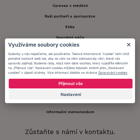
Caresse v médiích
Naši partneři a spolupráce
Etika
Speciální péče
Využíváme soubory cookies
Kontakt
Sušenky u nás nepečeme, ale používáme. Taková internetová "cookie" nám totiž
pomáhá nastavit web tak, aby se vám na něm zobrazovaly věci, které vás
Zákaznický účet
opravdu zajímají. Budeme rády, když nám dáte souhlas, který vyjádříte kliknutím
na „Přijmout vše“. Nastavení cookies můžete kdykoliv změnit přes „Nastavení
Registrace zákazníka
cookies“ v zápatí stránky. Více informací získáte na stránce
Zpracování cookies
.
Doprava a platba
Přijmout vše
Obchodní podmínky
Nastavení
Ochrana osobních údajů
Informační memorandum
Zůstaňte s námi v kontaktu.