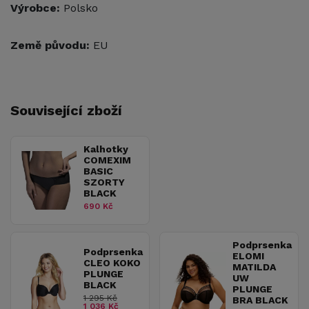
Výrobce:
Polsko
Země původu:
EU
Související zboží
Kalhotky
COMEXIM
BASIC
SZORTY
BLACK
690 Kč
Podprsenka
Podprsenka
ELOMI
CLEO KOKO
MATILDA
PLUNGE
UW
BLACK
PLUNGE
1 295 Kč
BRA BLACK
1 036 Kč