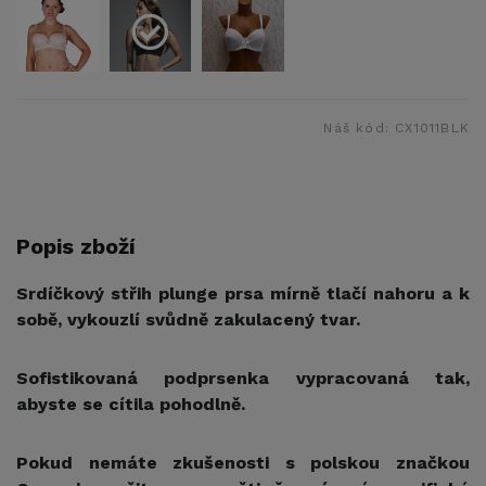
Náš kód:
CX1011BLK
Popis zboží
Srdíčkový střih plunge prsa mírně tlačí nahoru a k
sobě, vykouzlí svůdně zakulacený tvar.
Sofistikovaná podprsenka vypracovaná tak,
abyste se cítila pohodlně.
Pokud nemáte zkušenosti s polskou značkou