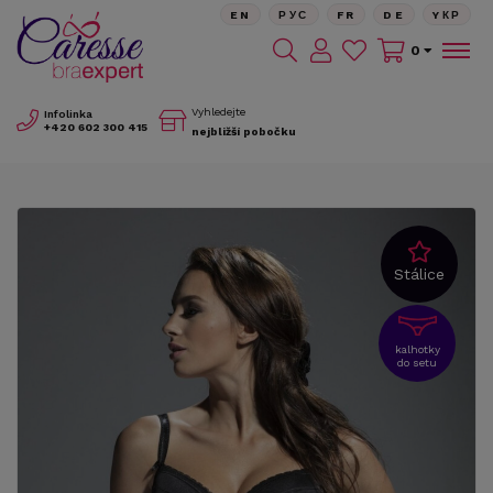
EN
РУС
FR
DE
YКР
0
Vyhledejte
Infolinka
+420
602 300 415
nejbližší pobočku
Stálice
kalhotky
do setu