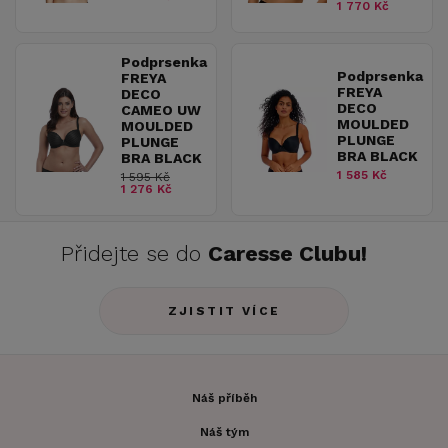
1 770 Kč
Podprsenka
Podprsenka
FREYA
FREYA
DECO
DECO
CAMEO UW
MOULDED
MOULDED
PLUNGE
PLUNGE
BRA BLACK
BRA BLACK
1 585 Kč
1 595 Kč
1 276 Kč
Přidejte se do
Caresse Clubu!
ZJISTIT VÍCE
Náš příběh
Náš tým