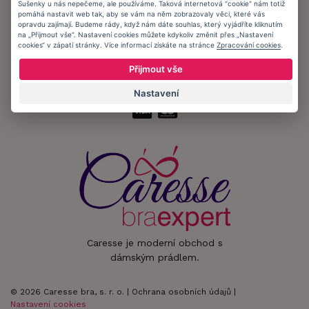
Sušenky u nás nepečeme, ale používáme. Taková internetová "cookie" nám totiž
pomáhá nastavit web tak, aby se vám na něm zobrazovaly věci, které vás
Zůstaňte s námi v kontaktu.
opravdu zajímají. Budeme rády, když nám dáte souhlas, který vyjádříte kliknutím
na „Přijmout vše“. Nastavení cookies můžete kdykoliv změnit přes „Nastavení
cookies“ v zápatí stránky. Více informací získáte na stránce
Zpracování cookies
.
Přijmout vše
Přijímáme platby:
Nastavení
Caresse je moderní obchod s
dámským prádlem.
© 2026 Caresse bra, s. r. o. |
Ochrana osobních údajů
|
Nastavení cookies