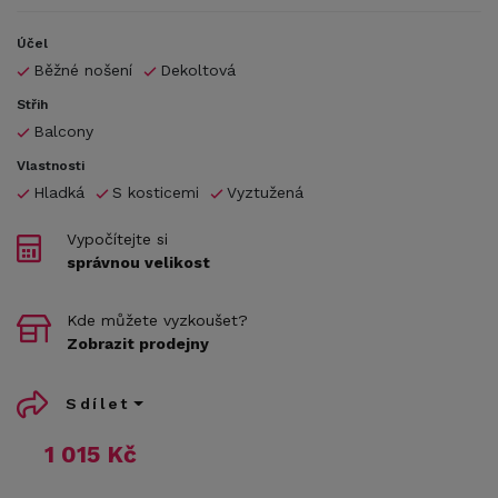
Účel
Běžné nošení
Dekoltová
Střih
Balcony
Vlastnosti
Hladká
S kosticemi
Vyztužená
Vypočítejte si
správnou velikost
Kde můžete vyzkoušet?
Zobrazit prodejny
Sdílet
1 015 Kč