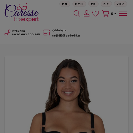
EN
РУС
FR
DE
YКР
0
Vyhledejte
Infolinka
+420
602 300 415
nejbližší pobočku