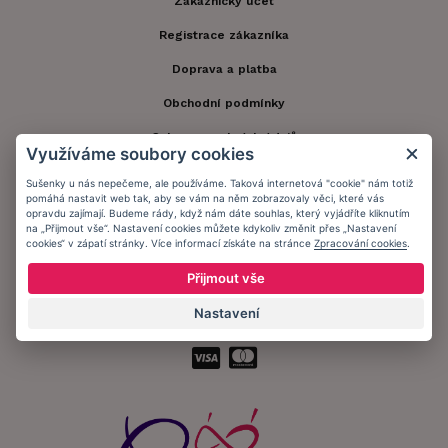
Zákaznický účet
Registrace zákazníka
Doprava a platba
Obchodní podmínky
Ochrana osobních údajů
Využíváme soubory cookies
Informační memorandum
Sušenky u nás nepečeme, ale používáme. Taková internetová "cookie" nám totiž
pomáhá nastavit web tak, aby se vám na něm zobrazovaly věci, které vás
opravdu zajímají. Budeme rády, když nám dáte souhlas, který vyjádříte kliknutím
na „Přijmout vše“. Nastavení cookies můžete kdykoliv změnit přes „Nastavení
Zůstaňte s námi v kontaktu.
cookies“ v zápatí stránky. Více informací získáte na stránce
Zpracování cookies
.
Přijmout vše
Nastavení
Přijímáme platby: