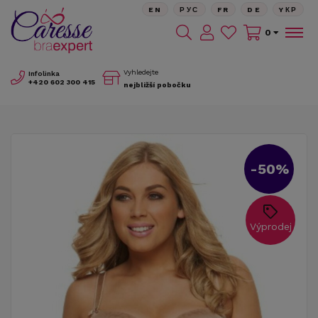
EN
РУС
FR
DE
YКР
0
Vyhledejte
Infolinka
+420
602 300 415
nejbližší pobočku
-50%
Výprodej