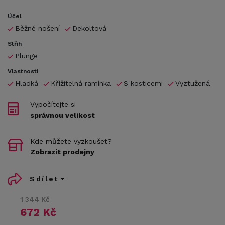
Účel
Běžné nošení
Dekoltová
Střih
Plunge
Vlastnosti
Hladká
Křížitelná ramínka
S kosticemi
Vyztužená
Vypočítejte si
správnou velikost
Kde můžete vyzkoušet?
Zobrazit prodejny
Sdílet
1 344 Kč
672 Kč