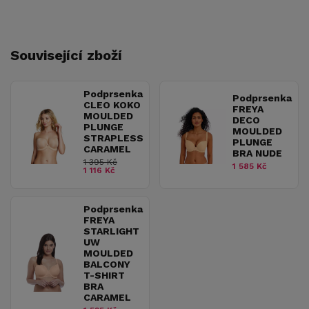
Související zboží
Podprsenka
Podprsenka
CLEO KOKO
FREYA
MOULDED
DECO
PLUNGE
MOULDED
STRAPLESS
PLUNGE
CARAMEL
BRA NUDE
1 395 Kč
1 585 Kč
1 116 Kč
Podprsenka
FREYA
STARLIGHT
UW
MOULDED
BALCONY
T-SHIRT
BRA
CARAMEL