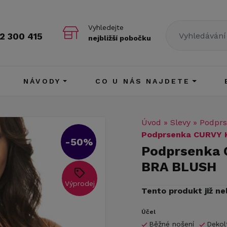
Vyhledejte
2 300 415
nejbližší pobočku
NÁVODY
CO U NÁS NAJDETE
Úvod
»
Slevy
»
Podprs
Podprsenka CURVY
-50%
Podprsenka
BRA BLUSH
Výprodej
Tento produkt již ne
Účel
Běžné nošení
Dekol