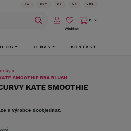
EN
РУС
FR
DE
YКР
0
Wishlist
BLOG
O NÁS
KONTAKT
enky
»
 KATE SMOOTHIE BRA BLUSH
 CURVY KATE SMOOTHIE
lze u výrobce doobjednat.
tová