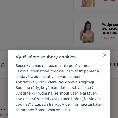
Podprse
UW MOU
BRA CA
1 525 Kč
Využíváme soubory cookies
 se do
Caresse Clubu!
ZJIS
Sušenky u nás nepečeme, ale používáme.
Taková internetová "cookie" nám totiž pomáhá
nastavit web tak, aby se vám na něm
zobrazovaly věci, které vás opravdu zajímají.
Budeme rády, když nám dáte souhlas, který
vyjádříte kliknutím na „Přijmout vše“. Nastavení
Náš příběh
Zákaznický účet
cookies můžete kdykoliv změnit přes „Nastavení
cookies“ v zápatí stránky. Více informací získáte
Náš tým
Registrace
oderní obchod s
na stránce
Zpracování cookies
.
zákazníka
dlem.
Caresse v