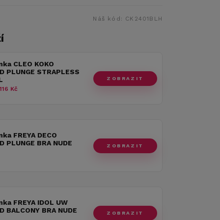
Náš kód:
CK2401BLH
í
nka CLEO KOKO
D PLUNGE STRAPLESS
ZOBRAZIT
L
116 Kč
nka FREYA DECO
D PLUNGE BRA NUDE
ZOBRAZIT
nka FREYA IDOL UW
D BALCONY BRA NUDE
ZOBRAZIT