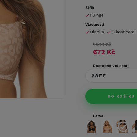
Střih
Plunge
Vlastnosti
Hladká
S kosticemi
1 344 Kč
672 Kč
Dostupné velikosti
28FF
DO KOŠÍKU
Barva