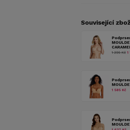
Související zbož
Podprse
MOULDE
CARAME
1 395 Kč
1 
Podprse
MOULDE
1 585 Kč
Podprse
MOULDE
1 637 Kč