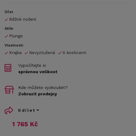
Účel
Běžné nošení
Střih
Plunge
Vlastnosti
Krajka
Nevyztužená
S kosticemi
Vypočítejte si
správnou velikost
Kde můžete vyzkoušet?
Zobrazit prodejny
Sdílet
1 765 Kč