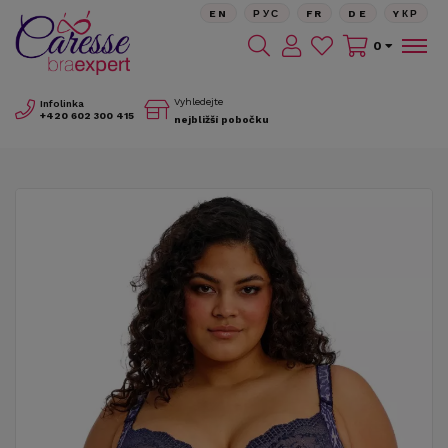
EN
РУС
FR
DE
YКР
0
Vyhledejte
Infolinka
+420
602 300 415
nejbližší pobočku