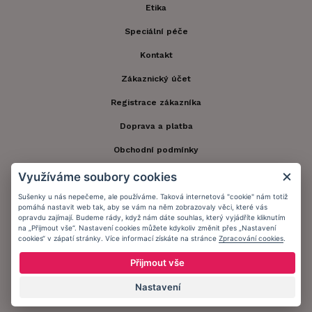
Etika
Speciální péče
Kontakt
Zákaznický účet
Registrace zákazníka
Doprava a platba
Obchodní podmínky
Ochrana osobních údajů
Využíváme soubory cookies
Informační memorandum
Sušenky u nás nepečeme, ale používáme. Taková internetová "cookie" nám totiž
pomáhá nastavit web tak, aby se vám na něm zobrazovaly věci, které vás
opravdu zajímají. Budeme rády, když nám dáte souhlas, který vyjádříte kliknutím
na „Přijmout vše“. Nastavení cookies můžete kdykoliv změnit přes „Nastavení
Zůstaňte s námi v kontaktu.
cookies“ v zápatí stránky. Více informací získáte na stránce
Zpracování cookies
.
Přijmout vše
Nastavení
Přijímáme platby: