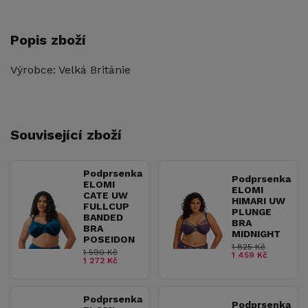
Popis zboží
Výrobce: Velká Británie
Související zboží
Podprsenka
Podprsenka
ELOMI
ELOMI
CATE UW
HIMARI UW
FULLCUP
PLUNGE
BANDED
BRA
BRA
MIDNIGHT
POSEIDON
1 825 Kč
1 590 Kč
1 459 Kč
1 272 Kč
Podprsenka
Podprsenka