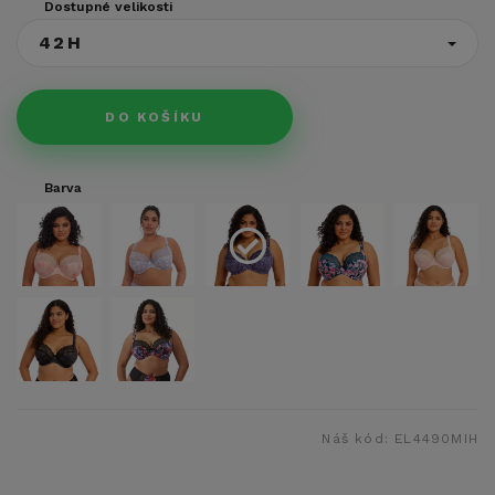
Dostupné velikosti
42H
DO KOŠÍKU
Barva
Náš kód:
EL4490MIH