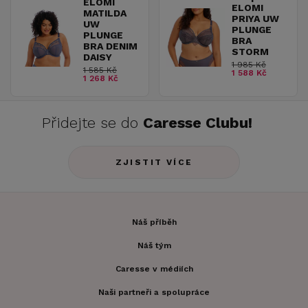
ELOMI
ELOMI
MATILDA
PRIYA UW
UW
PLUNGE
PLUNGE
BRA
BRA DENIM
STORM
DAISY
1 985 Kč
1 585 Kč
1 588 Kč
1 268 Kč
Přidejte se do
Caresse Clubu!
ZJISTIT VÍCE
Náš příběh
Náš tým
Caresse v médiích
Naši partneři a spolupráce