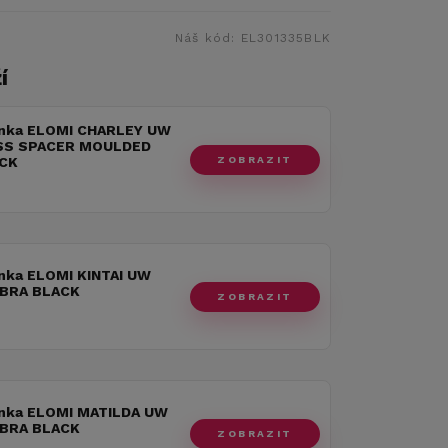
Náš kód:
EL301335BLK
í
nka ELOMI CHARLEY UW
SS SPACER MOULDED
ZOBRAZIT
CK
nka ELOMI KINTAI UW
BRA BLACK
ZOBRAZIT
nka ELOMI MATILDA UW
BRA BLACK
ZOBRAZIT