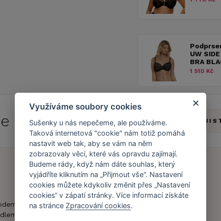
Podprse
UW SIDE
BRA BLA
1 510 Kč
Využíváme soubory cookies
 se do
Caresse Clubu!
ZJIS
Sušenky u nás nepečeme, ale používáme.
Taková internetová "cookie" nám totiž pomáhá
nastavit web tak, aby se vám na něm
zobrazovaly věci, které vás opravdu zajímají.
Budeme rády, když nám dáte souhlas, který
vyjádříte kliknutím na „Přijmout vše“. Nastavení
Náš příběh
Zákaznický účet
cookies můžete kdykoliv změnit přes „Nastavení
cookies“ v zápatí stránky. Více informací získáte
Náš tým
Registrace
oderní obchod s
na stránce
Zpracování cookies
.
zákazníka
dlem.
Caresse v