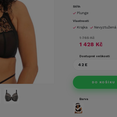
Střih
Plunge
Vlastnosti
Krajka
Nevyztužená
1 765 Kč
1 428 Kč
Dostupné velikosti
42E
DO KOŠÍKU
Barva