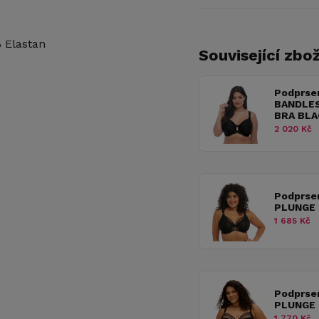
 Elastan
Související zbož
Podprse
BANDLE
BRA BLA
2 020 Kč
Podprse
PLUNGE 
1 685 Kč
Podprse
PLUNGE 
1 770 Kč