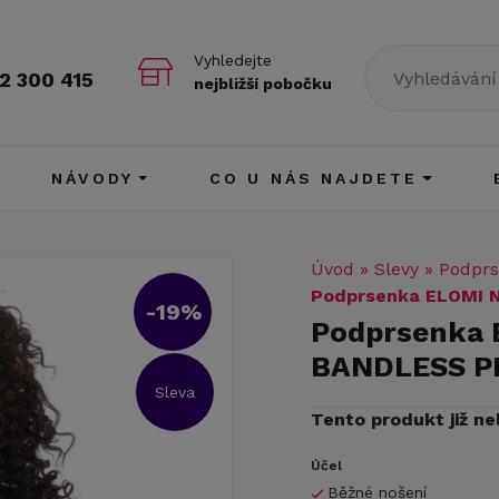
Vyhledejte
2 300 415
nejbližší pobočku
NÁVODY
CO U NÁS NAJDETE
Úvod
»
Slevy
»
Podprs
Podprsenka ELOMI
-19%
Podprsenka
BANDLESS P
Sleva
Tento produkt již ne
Účel
Běžné nošení