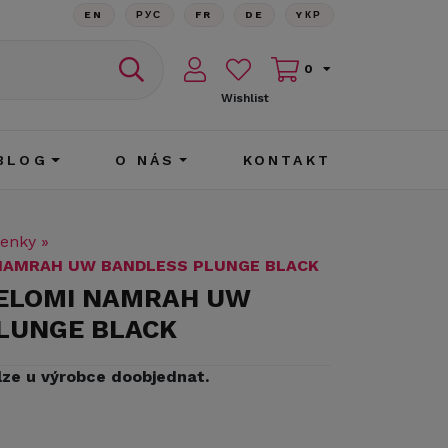
EN
РУС
FR
DE
YКР
0
Wishlist
BLOG
O NÁS
KONTAKT
enky
»
 NAMRAH UW BANDLESS PLUNGE BLACK
 ELOMI NAMRAH UW
LUNGE BLACK
lze u výrobce doobjednat.