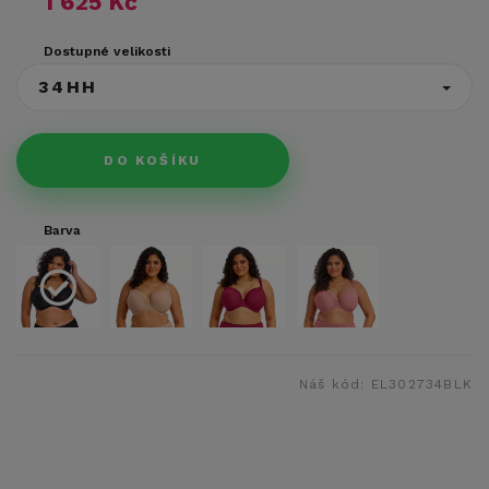
1 625 Kč
Dostupné velikosti
34HH
DO KOŠÍKU
Barva
Náš kód:
EL302734BLK