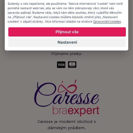
Sušenky u nás nepečeme, ale používáme. Taková internetová "cookie" nám totiž
pomáhá nastavit web tak, aby se vám na něm zobrazovaly věci, které vás
Informační memorandum
opravdu zajímají. Budeme rády, když nám dáte souhlas, který vyjádříte kliknutím
na „Přijmout vše“. Nastavení cookies můžete kdykoliv změnit přes „Nastavení
cookies“ v zápatí stránky. Více informací získáte na stránce
Zpracování cookies
.
Zůstaňte s námi v kontaktu.
Přijmout vše
Nastavení
Přijímáme platby:
Caresse je moderní obchod s
dámským prádlem.