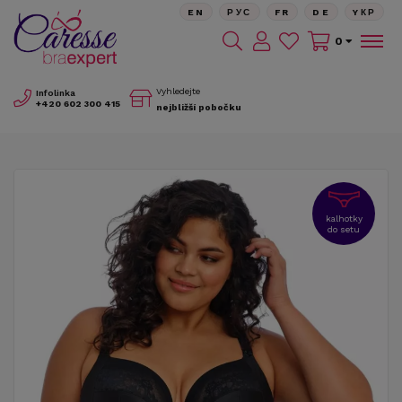
EN
РУС
FR
DE
YКР
0
Vyhledejte
Infolinka
+420
602 300 415
nejbližší pobočku
kalhotky
do setu