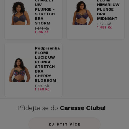
CHARLEY
ELOMI
UW
HIMARI UW
PLUNGE -
PLUNGE
STRETCH
BRA
BRA
MIDNIGHT
STORM
1 825 Kč
1 459 Kč
1 645 Kč
1 316 Kč
Podprsenka
ELOMI
LUCIE UW
PLUNGE
STRETCH
BRA
CHERRY
BLOSSOM
1 720 Kč
1 290 Kč
Přidejte se do
Caresse Clubu!
ZJISTIT VÍCE