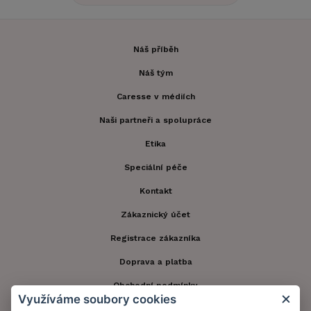
Náš příběh
Náš tým
Caresse v médiích
Naši partneři a spolupráce
Etika
Speciální péče
Kontakt
Zákaznický účet
Registrace zákazníka
Doprava a platba
Obchodní podmínky
Využíváme soubory cookies
Ochrana osobních údajů