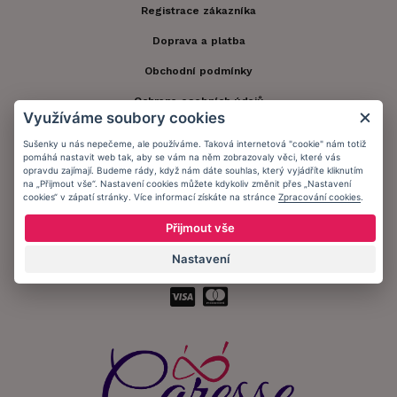
Registrace zákazníka
Doprava a platba
Obchodní podmínky
Ochrana osobních údajů
Využíváme soubory cookies
Informační memorandum
Sušenky u nás nepečeme, ale používáme. Taková internetová "cookie" nám totiž
pomáhá nastavit web tak, aby se vám na něm zobrazovaly věci, které vás
opravdu zajímají. Budeme rády, když nám dáte souhlas, který vyjádříte kliknutím
Zůstaňte s námi v kontaktu.
na „Přijmout vše“. Nastavení cookies můžete kdykoliv změnit přes „Nastavení
cookies“ v zápatí stránky. Více informací získáte na stránce
Zpracování cookies
.
Přijmout vše
Nastavení
Přijímáme platby: