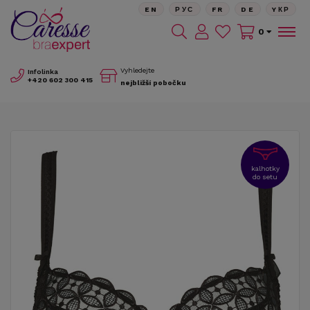
EN
РУС
FR
DE
YКР
0
Vyhledejte
Infolinka
+420
602 300 415
nejbližší pobočku
kalhotky
do setu