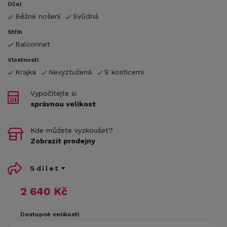
Účel
Běžné nošení
Svůdná
Střih
Balconnet
Vlastnosti
Krajka
Nevyztužená
S kosticemi
Vypočítejte si
správnou velikost
Kde můžete vyzkoušet?
Zobrazit prodejny
Sdílet
2 640 Kč
Dostupné velikosti