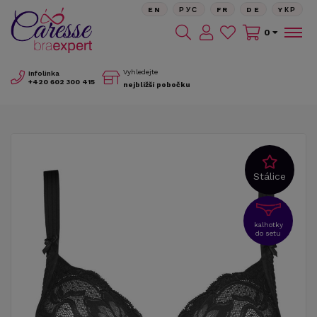
EN
РУС
FR
DE
YКР
0
Vyhledejte
Infolinka
+420
602 300 415
nejbližší pobočku
Stálice
kalhotky
do setu