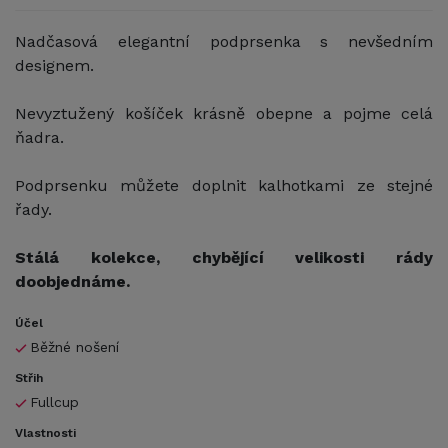
Nadčasová elegantní podprsenka s nevšedním
designem.
Nevyztužený košíček krásně obepne a pojme celá
ňadra.
Podprsenku můžete doplnit kalhotkami ze stejné
řady.
Stálá kolekce, chybějící velikosti rády
doobjednáme.
Účel
Běžné nošení
Střih
Fullcup
Vlastnosti