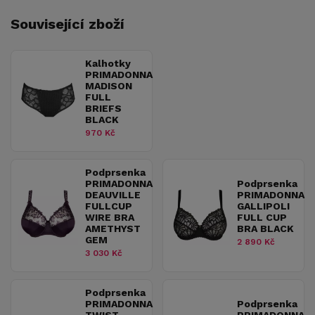
Související zboží
Kalhotky
PRIMADONNA
MADISON
FULL
BRIEFS
BLACK
970 Kč
Podprsenka
PRIMADONNA
Podprsenka
DEAUVILLE
PRIMADONNA
FULLCUP
GALLIPOLI
WIRE BRA
FULL CUP
AMETHYST
BRA BLACK
GEM
2 890 Kč
3 030 Kč
Podprsenka
PRIMADONNA
Podprsenka