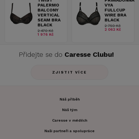
TWIST
PRIMADONNA
PALERMO
VYA
BALCONY
FULLCUP
VERTICAL
WIRE BRA
SEAM BRA
BLACK
BLACK
2 750 Kč
2 062 Kč
2 470 Kč
1 976 Kč
Přidejte se do
Caresse Clubu!
ZJISTIT VÍCE
Náš příběh
Náš tým
Caresse v médiích
Naši partneři a spolupráce