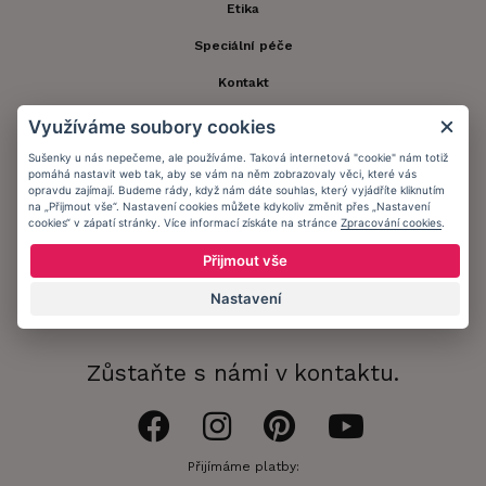
Etika
Speciální péče
Kontakt
Zákaznický účet
Využíváme soubory cookies
Registrace zákazníka
Sušenky u nás nepečeme, ale používáme. Taková internetová "cookie" nám totiž
pomáhá nastavit web tak, aby se vám na něm zobrazovaly věci, které vás
opravdu zajímají. Budeme rády, když nám dáte souhlas, který vyjádříte kliknutím
Doprava a platba
na „Přijmout vše“. Nastavení cookies můžete kdykoliv změnit přes „Nastavení
cookies“ v zápatí stránky. Více informací získáte na stránce
Zpracování cookies
.
Obchodní podmínky
Přijmout vše
Ochrana osobních údajů
Nastavení
Informační memorandum
Zůstaňte s námi v kontaktu.
Přijímáme platby: