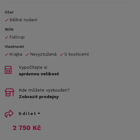
Účel
Běžné nošení
Střih
Fullcup
Vlastnosti
Krajka
Nevyztužená
S kosticemi
Vypočítejte si
správnou velikost
Kde můžete vyzkoušet?
Zobrazit prodejny
Sdílet
2 750 Kč