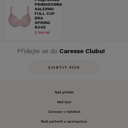
PRIMADONNA
SALERNO
FULL CUP
BRA
SPRING
ROSE
2 340 Kč
Přidejte se do
Caresse Clubu!
ZJISTIT VÍCE
Náš příběh
Náš tým
Caresse v médiích
Naši partneři a spolupráce