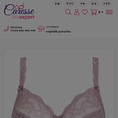
EN
РУС
FR
DE
YКР
0
Vyhledejte
Infolinka
+420
602 300 415
nejbližší pobočku