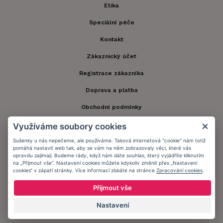
Etika
Speciální péče
Kontakt
Zákaznický účet
Registrace zákazníka
Doprava a platba
Obchodní podmínky
Ochrana osobních údajů
Využíváme soubory cookies
Informační memorandum
Sušenky u nás nepečeme, ale používáme. Taková internetová "cookie" nám totiž
pomáhá nastavit web tak, aby se vám na něm zobrazovaly věci, které vás
opravdu zajímají. Budeme rády, když nám dáte souhlas, který vyjádříte kliknutím
na „Přijmout vše“. Nastavení cookies můžete kdykoliv změnit přes „Nastavení
Zůstaňte s námi v kontaktu.
cookies“ v zápatí stránky. Více informací získáte na stránce
Zpracování cookies
.
Přijmout vše
Nastavení
Přijímáme platby: