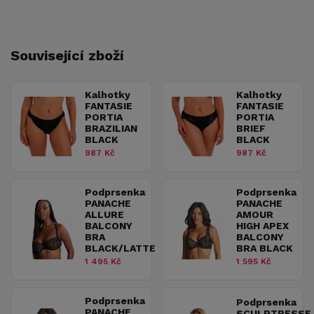
Související zboží
Kalhotky
Kalhotky
FANTASIE
FANTASIE
PORTIA
PORTIA
BRAZILIAN
BRIEF
BLACK
BLACK
987 Kč
987 Kč
Podprsenka
Podprsenka
PANACHE
PANACHE
ALLURE
AMOUR
BALCONY
HIGH APEX
BRA
BALCONY
BLACK/LATTE
BRA BLACK
1 495 Kč
1 595 Kč
Podprsenka
Podprsenka
PANACHE
SCULPTRESSE