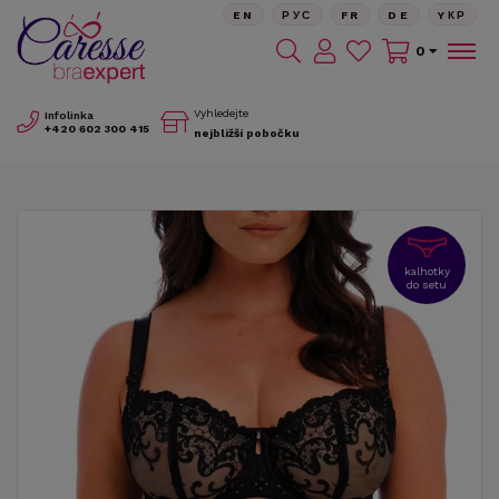
EN
РУС
FR
DE
YКР
0
Vyhledejte
Infolinka
+420
602 300 415
nejbližší pobočku
kalhotky
do setu