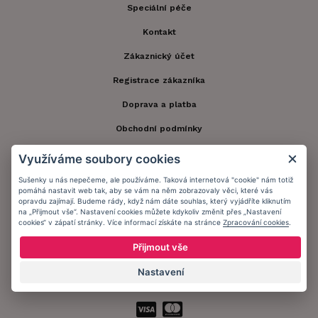
Speciální péče
Kontakt
Zákaznický účet
Registrace zákazníka
Doprava a platba
Obchodní podmínky
Ochrana osobních údajů
Využíváme soubory cookies
Informační memorandum
Sušenky u nás nepečeme, ale používáme. Taková internetová "cookie" nám totiž
pomáhá nastavit web tak, aby se vám na něm zobrazovaly věci, které vás
opravdu zajímají. Budeme rády, když nám dáte souhlas, který vyjádříte kliknutím
na „Přijmout vše“. Nastavení cookies můžete kdykoliv změnit přes „Nastavení
Zůstaňte s námi v kontaktu.
cookies“ v zápatí stránky. Více informací získáte na stránce
Zpracování cookies
.
Přijmout vše
Nastavení
Přijímáme platby: