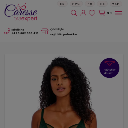
EN
РУС
FR
DE
YКР
0
Vyhledejte
Infolinka
+420
602 300 415
nejbližší pobočku
kalhotky
do setu