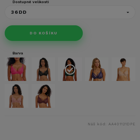
Dostupné velikosti
36DD
DO KOŠÍKU
Barva
Náš kód:
AA401121DPE