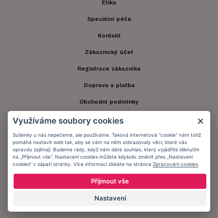
Etika
Speciální péče
Kontakt
Zákaznický účet
Registrace zákazníka
Doprava a platba
Obchodní podmínky
Ochrana osobních údajů
Využíváme soubory cookies
Informační memorandum
Sušenky u nás nepečeme, ale používáme. Taková internetová "cookie" nám totiž
pomáhá nastavit web tak, aby se vám na něm zobrazovaly věci, které vás
opravdu zajímají. Budeme rády, když nám dáte souhlas, který vyjádříte kliknutím
na „Přijmout vše“. Nastavení cookies můžete kdykoliv změnit přes „Nastavení
Zůstaňte s námi v kontaktu.
cookies“ v zápatí stránky. Více informací získáte na stránce
Zpracování cookies
.
Přijmout vše
Nastavení
Přijímáme platby: