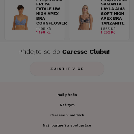
FREYA
SAMANTA
FATALE UW
LAYLA A143
HIGH APEX
SOFT HIGH
BRA
APEX BRA
CORNFLOWER
TANZANITE
1 495 Kč
1 565 Kč
1 196 Kč
1 252 Kč
Přidejte se do
Caresse Clubu!
ZJISTIT VÍCE
Náš příběh
Náš tým
Caresse v médiích
Naši partneři a spolupráce