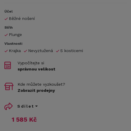
Účel
Běžné nošení
Střih
Plunge
Vlastnosti
Krajka
Nevyztužená
S kosticemi
Vypočítejte si
správnou velikost
Kde můžete vyzkoušet?
Zobrazit prodejny
Sdílet
1 585 Kč