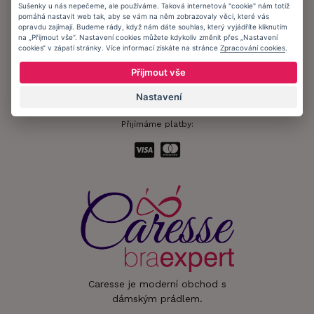
Sušenky u nás nepečeme, ale používáme. Taková internetová "cookie" nám totiž
pomáhá nastavit web tak, aby se vám na něm zobrazovaly věci, které vás
Informační memorandum
opravdu zajímají. Budeme rády, když nám dáte souhlas, který vyjádříte kliknutím
na „Přijmout vše“. Nastavení cookies můžete kdykoliv změnit přes „Nastavení
cookies“ v zápatí stránky. Více informací získáte na stránce
Zpracování cookies
.
Zůstaňte s námi v kontaktu.
Přijmout vše
Nastavení
Přijímáme platby:
Caresse je moderní obchod s
dámským prádlem.