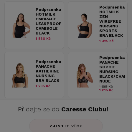
Podprsenka
Podprsenka
HOTMILK
HOTMILK
ZEN
EMBRACE
WIREFREE
LEAKPROOF
NURSING
CAMISOLE
SPORTS
BLACK
BRA BLACK
1 560 Kč
1 325 Kč
Podprsenka
Podprsenka
PANACHE
PANACHE
SOPHIE
KATHERINE
NURSING
NURSING
BLACK/CHAI
BRA BLACK
NUDE
1 295 Kč
1 195 Kč
1 015 Kč
Přidejte se do
Caresse Clubu!
ZJISTIT VÍCE