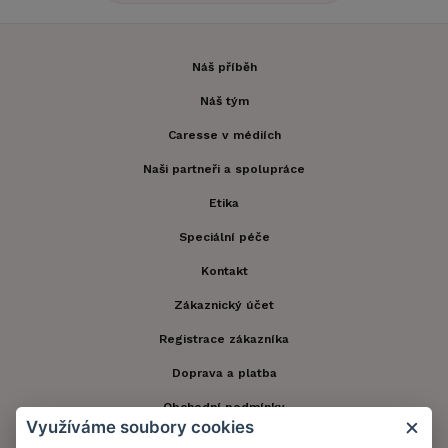
Náš příběh
Náš tým
Caresse v médiích
Naši partneři a spolupráce
Etika
Speciální péče
Kontakt
Zákaznický účet
Registrace zákazníka
Doprava a platba
Obchodní podmínky
Využíváme soubory cookies
Ochrana osobních údajů