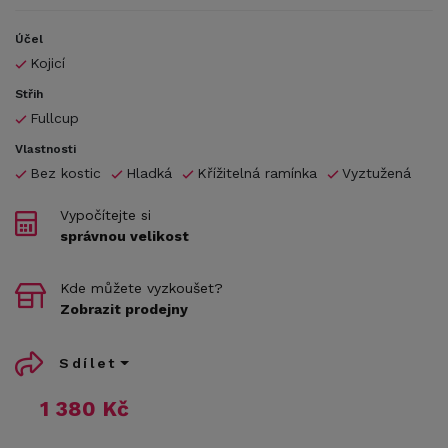
Účel
Kojicí
Střih
Fullcup
Vlastnosti
Bez kostic
Hladká
Křížitelná ramínka
Vyztužená
Vypočítejte si
správnou velikost
Kde můžete vyzkoušet?
Zobrazit prodejny
Sdílet
1 380 Kč