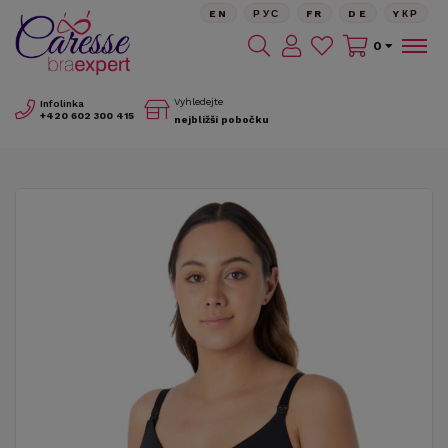
EN
РУС
FR
DE
YКР
0
Vyhledejte
Infolinka
+420
602 300 415
nejbližší pobočku