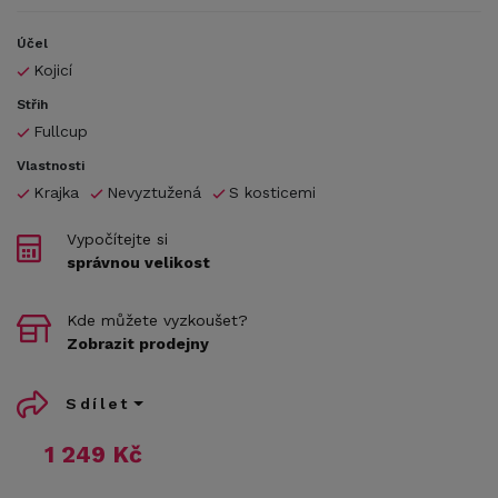
Účel
Kojicí
Střih
Fullcup
Vlastnosti
Krajka
Nevyztužená
S kosticemi
Vypočítejte si
správnou velikost
Kde můžete vyzkoušet?
Zobrazit prodejny
Sdílet
1 249 Kč