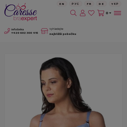
EN
РУС
FR
DE
YКР
0
Vyhledejte
Infolinka
+420
602 300 415
nejbližší pobočku