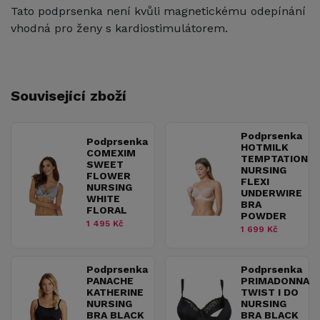
Tato podprsenka není kvůli magnetickému odepínání
vhodná pro ženy s kardiostimulátorem.
Související zboží
Podprsenka
Podprsenka
HOTMILK
COMEXIM
TEMPTATION
SWEET
NURSING
FLOWER
FLEXI
NURSING
UNDERWIRE
WHITE
BRA
FLORAL
POWDER
1 495 Kč
1 699 Kč
Podprsenka
Podprsenka
PANACHE
PRIMADONNA
KATHERINE
TWIST I DO
NURSING
NURSING
BRA BLACK
BRA BLACK