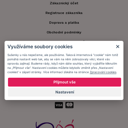
Zákaznický účet
Registrace zákazníka
Doprava a platba
Obchodní podmínky
Ochrana osobních údajů
Využíváme soubory cookies
Informační memorandum
Sušenky u nás nepečeme, ale používáme. Taková internetová "cookie" nám totiž
pomáhá nastavit web tak, aby se vám na něm zobrazovaly věci, které vás
opravdu zajímají. Budeme rády, když nám dáte souhlas, který vyjádříte kliknutím
na „Přijmout vše“. Nastavení cookies můžete kdykoliv změnit přes „Nastavení
Zůstaňte s námi v kontaktu.
cookies“ v zápatí stránky. Více informací získáte na stránce
Zpracování cookies
.
Přijmout vše
Nastavení
Přijímáme platby: