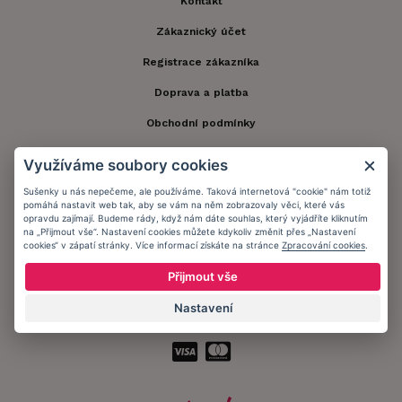
Kontakt
Zákaznický účet
Registrace zákazníka
Doprava a platba
Obchodní podmínky
Ochrana osobních údajů
Využíváme soubory cookies
Informační memorandum
Sušenky u nás nepečeme, ale používáme. Taková internetová "cookie" nám totiž
pomáhá nastavit web tak, aby se vám na něm zobrazovaly věci, které vás
opravdu zajímají. Budeme rády, když nám dáte souhlas, který vyjádříte kliknutím
na „Přijmout vše“. Nastavení cookies můžete kdykoliv změnit přes „Nastavení
Zůstaňte s námi v kontaktu.
cookies“ v zápatí stránky. Více informací získáte na stránce
Zpracování cookies
.
Přijmout vše
Nastavení
Přijímáme platby: