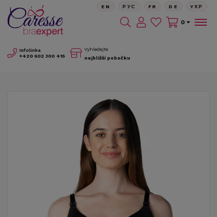
EN
РУС
FR
DE
YКР
0
Vyhledejte
Infolinka
+420
602 300 415
nejbližší pobočku