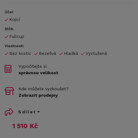
Účel
Kojicí
Střih
Fullcup
Vlastnosti
Bez kostic
Bezešvá
Hladká
Vyztužená
Vypočítejte si
správnou velikost
Kde můžete vyzkoušet?
Zobrazit prodejny
Sdílet
1 510 Kč