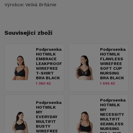
Výrobce: Velká Británie
Související zboží
Podprsenka
Podprsenka
HOTMILK
HOTMILK
EMBRACE
FLAWLESS
LEAKPROOF
WIREFREE
WIREFREE
SOFT CUP
T-SHIRT
NURSING
BRA BLACK
BRA BLACK
1 380 Kč
1 695 Kč
Podprsenka
Podprsenka
HOTMILK
HOTMILK
MY
MY
NECESSITY
EVERYDAY
MULTIFIT
MULTIFIT
SEAMLESS
BUSTY
NURSING
WIREFREE