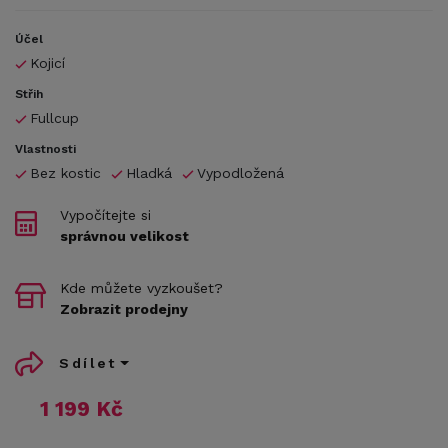
Účel
Kojicí
Střih
Fullcup
Vlastnosti
Bez kostic
Hladká
Vypodložená
Vypočítejte si
správnou velikost
Kde můžete vyzkoušet?
Zobrazit prodejny
Sdílet
1 199 Kč