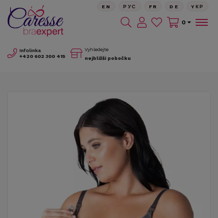
EN
РУС
FR
DE
YКР
0
Vyhledejte
Infolinka
+420
602 300 415
nejbližší pobočku