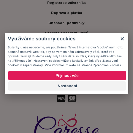
Registrace zákazníka
Doprava a platba
Obchodní podmínky
Ochrana osobních údajů
Využíváme soubory cookies
Informační memorandum
Sušenky u nás nepečeme, ale používáme. Taková internetová "cookie" nám totiž
pomáhá nastavit web tak, aby se vám na něm zobrazovaly věci, které vás
opravdu zajímají. Budeme rády, když nám dáte souhlas, který vyjádříte kliknutím
Zůstaňte s námi v kontaktu.
na „Přijmout vše“. Nastavení cookies můžete kdykoliv změnit přes „Nastavení
cookies“ v zápatí stránky. Více informací získáte na stránce
Zpracování cookies
.
Přijmout vše
Nastavení
Přijímáme platby: