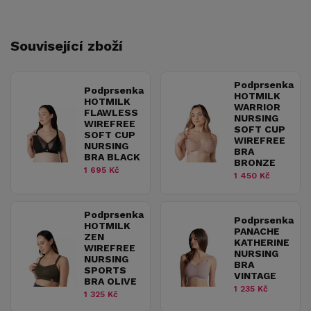
Související zboží
Podprsenka
Podprsenka
HOTMILK
HOTMILK
WARRIOR
FLAWLESS
NURSING
WIREFREE
SOFT CUP
SOFT CUP
WIREFREE
NURSING
BRA
BRA BLACK
BRONZE
1 695 Kč
1 450 Kč
Podprsenka
Podprsenka
HOTMILK
PANACHE
ZEN
KATHERINE
WIREFREE
NURSING
NURSING
BRA
SPORTS
VINTAGE
BRA OLIVE
1 235 Kč
1 325 Kč